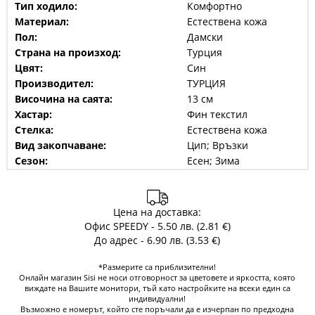
Тип ходило:
Комфортно
Материал:
Естествена кожа
Пол:
Дамски
Страна на произход:
Турция
Цвят:
Син
Производител:
ТУРЦИЯ
Височина на саята:
13 см
Хастар:
Фин текстил
Стелка:
Естествена кожа
Вид закопчаване:
Цип; Връзки
Сезон:
Есен; Зима
Цена на доставка:
Офис SPEEDY - 5.50 лв. (2.81 €)
До адрес - 6.90 лв. (3.53 €)
*Размерите са приблизителни!
Онлайн магазин Sisi не носи отговорност за цветовете и яркостта, която
виждате на Вашите монитори, тъй като настройките на всеки един са
индивидуални!
Възможно е номерът, който сте поръчали да е изчерпан по предходна