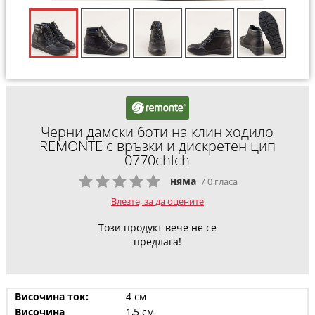
Черни дамски боти на клин ходило
REMONTE с връзки и дискретен цип
0770chlch
няма
/ 0 гласа
Влезте, за да оцените
Този продукт вече не се
предлага!
Височина ток:
4 см
Височина
1,5 см