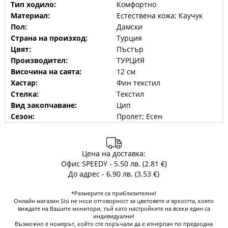
Тип ходило:
Комфортно
Материал:
Естествена кожа; Каучук
Пол:
Дамски
Страна на произход:
Турция
Цвят:
Пъстър
Производител:
ТУРЦИЯ
Височина на саята:
12 см
Хастар:
Фин текстил
Стелка:
Текстил
Вид закопчаване:
Цип
Сезон:
Пролет; Есен
Цена на доставка:
Офис SPEEDY - 5.50 лв. (2.81 €)
До адрес - 6.90 лв. (3.53 €)
*Размерите са приблизителни!
Онлайн магазин Sisi не носи отговорност за цветовете и яркостта, която
виждате на Вашите монитори, тъй като настройките на всеки един са
индивидуални!
Възможно е номерът, който сте поръчали да е изчерпан по предходна