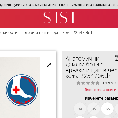
други инструменти за анализ и статистика, с цел оптимизиране на работата на сай
ски боти с връзки и цип в черна кожа 2254706ch
Анатомични
дамски боти с
връзки и цип в че
кожа 2254706ch
няма
/ 
Влезте, за да оценит
Изберете размер
34
35
36