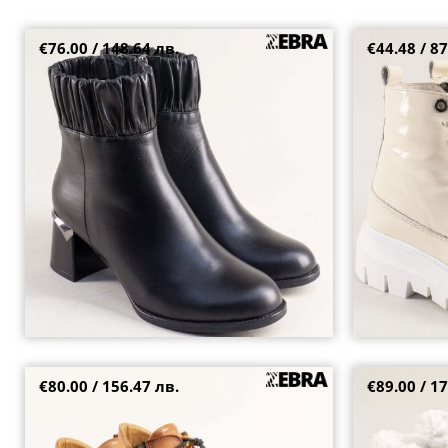
€76.00 / 148.64 лв.
€44.48 / 87
Изчистени дамски боти с атрактивна визия на
Естествен лак 
среден ток в черна кожа 158504ch
платформа f38
38
36
€80.00 / 156.47 лв.
€89.00 / 17
Естествена кожа дамски боти в кафяв цвят на
Атрактивни да
грайферно ходило 5780k
блясък и ефек