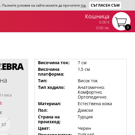
СЪГЛАСЕН СЪМ
та. Пълните условия на сайта можете да прочетете
тук
.
Кошница
0.00 €
0
0.00 лв.
Височина ток:
7 см
Височина
1,5 см
платформа:
рна
Тип:
Висок ток
Тип ходило:
Анатомично;
Комфортно;
0 гласа
Ортопедично
е
Материал:
Естествена кожа
Пол:
Дамски
:
Страна на
Турция
произход:
37
Цвят:
Черен
Производител:
ТУРЦИЯ