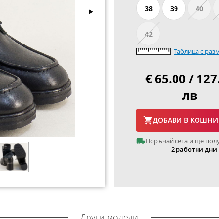
38
39
40
42
Таблица с раз
€ 65.00 / 127
лв
ДОБАВИ В КОШНИ
Поръчай сега и ще пол
2 работни дни
Други модели