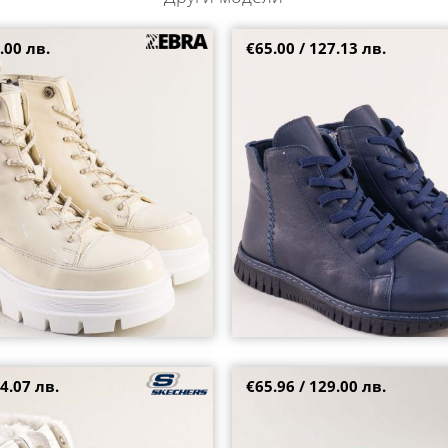
.00 лв.
€65.00 / 127.13 лв.
дамски боти в бежово на
Спортни сини кожени боти с вр
504lbj
37
39
40
+2
4.07 лв.
€65.96 / 129.00 лв.
мски боти в бяло с перлен
Равни кожени дамски кларкове
тен пух 167821pb
ходило в жълто 10104j