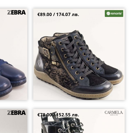
€89.00 / 174.07 лв.
ъзки 23661s
REMONTE дамски боти в черен велур и
ефектна кожа на равно ходило r1441-03
38
39
€78.00 / 152.55 лв.
 на комфортно
Атрактивни дамски боти CARMELA в черен лак
с декоративни капси car162549lch