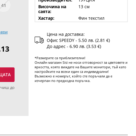
41
Височина на
13 см
саята:
Хастар:
Фин текстил
мери
Цена на доставка:
Офис SPEEDY - 5.50 лв. (2.81 €)
До адрес - 6.90 лв. (3.53 €)
.13
*Размерите са приблизителни!
Онлайн магазин Sisi не носи отговорност за цветовете и
яркостта, която виждате на Вашите монитори, тъй като
настройките на всеки един са индивидуални!
ЦАТА
Възможно е номерът, който сте поръчали да е
изчерпан по предходна поръчка.
учиш до