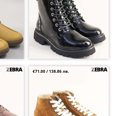
36
37
38
39
41
€71.00 / 138.86 лв.
во ходило с
Фешън дамски боти в кафяв велур на бяло
ходило и леопардов принт 4610367vk
37
38
39
40