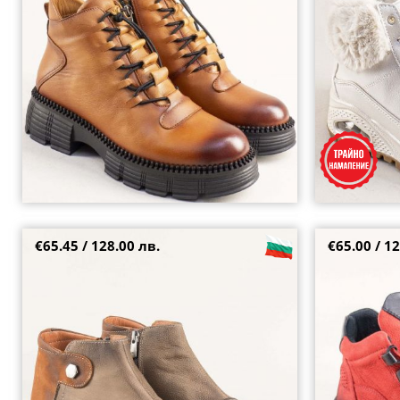
37
38
39
36.5
38
38.
€65.45 / 128.00 лв.
€65.00 / 12
Естествен набук дамски комфортни боти в
Спортни дамск
бежово и кафяво m1137bjk
червен цвят н
37
39
36
37
38