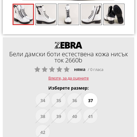
Бели дамски боти естествена кожа нисък
ток 2660b
няма
/ 0 гласа
Влезте, за да оцените
Изберете размер:
34
35
36
37
38
39
40
41
42