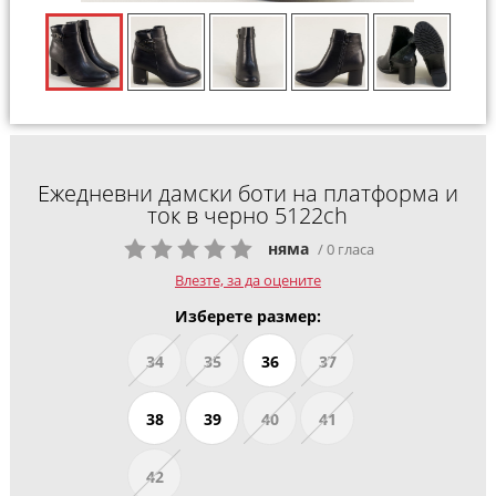
Ежедневни дамски боти на платформа и
ток в черно 5122ch
няма
/ 0 гласа
Влезте, за да оцените
Изберете размер:
34
35
36
37
38
39
40
41
42