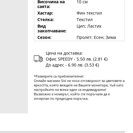
Височина на
10 см
саята:
Хастар:
Фин текстил
Стелка:
Текстил
Вид
Цип; Ластик
закопчаване:
Сезон:
Пролет; Есен; Зима
Цена на доставка:
Офис SPEEDY - 5.50 лв. (2.81 €)
До адрес - 6.90 лв. (3.53 €)
*Размерите са приблизителни!
Онлайн магазин Sisi не носи отговорност за цветовете и
яркостта, която виждате на Вашите монитори, тъй като
настройките на всеки един са индивидуални!
Възможно е номерът, който сте поръчали да е
изчерпан по предходна поръчка.