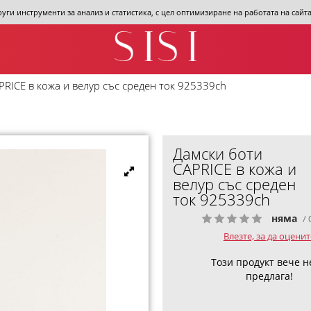
други инструменти за анализ и статистика, с цел оптимизиране на работата на сай
PRICE в кожа и велур със среден ток 925339ch
Дамски боти
CAPRICE в кожа и
велур със среден
ток 925339ch
няма
/ 
Влезте, за да оценит
Този продукт вече н
предлага!