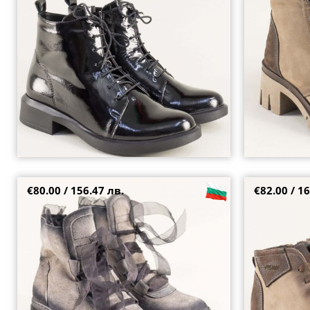
37
36
39
€80.00 / 156.47 лв.
€82.00 / 16
Модерни дамски боти в бежов набук
Бежови дамски 
атрактивен дизайн 2533nbj
кафяви парчет
36
37
39
36
37
39