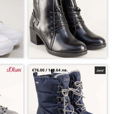
38
40
€76.00 / 148.64 лв.
иво с връзки и
JANA дамски апрески за пухкав сняг на
грайферно ходило и топъл хастар 8-26262-805
38
39
40
41