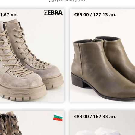
1.67 лв.
€65.00 / 127.13 лв.
 боти от кожа и велур на
Естесвена кожа дамски боти с ц
416705bj
цвят на комфортно ходило sp99
37
38
6.25 лв.
€83.00 / 162.33 лв.
и от естествен набук с кафяви
Бяли дамски боти с модерна виз
еден ток 12224nbjk
акцент на красиво ходило 1679