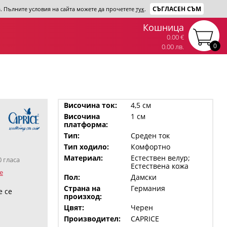
СЪГЛАСЕН СЪМ
та. Пълните условия на сайта можете да прочетете
тук
.
Кошница
0.00 €
0
0.00 лв.
Височина ток:
4,5 см
Височина
1 см
платформа:
Тип:
Среден ток
Тип ходило:
Комфортно
Материал:
Естествен велур;
0 гласа
Естествена кожа
е
Пол:
Дамски
Страна на
Германия
е се
произход:
Цвят:
Черен
Производител:
CAPRICE