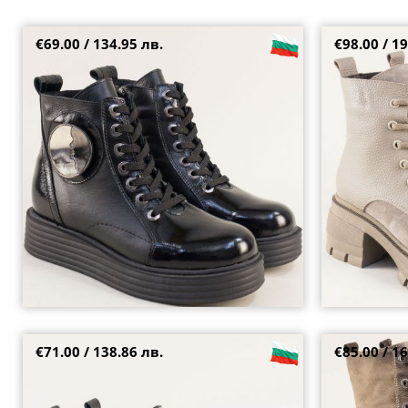
€69.00 / 134.95 лв.
€98.00 / 19
Модерни дамски боти от естествен лак и кожа
Бежови дамски
в черно със закачлив детайл 2402gchlch
среден ток 02
37
38
38
40
€71.00 / 138.86 лв.
€85.00 / 16
Естествен лак дамски боти на комфортно
Бежови кубинк
ходило в черно arizona51354lch
детайли на ср