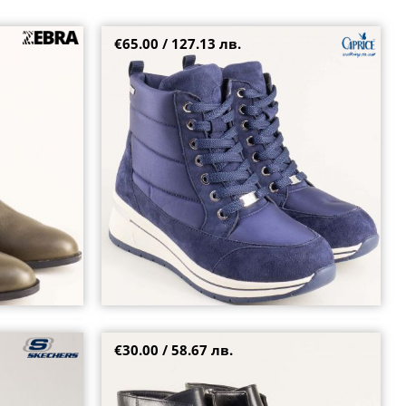
€65.00 / 127.13 лв.
ип в зелен
Спортни дамски боти тип апреска CAPRICE в
8479z
модерен син цвят 926106s
38
€30.00 / 58.67 лв.
ия и златист
Стилни дамски боти с модерни връзки на
93b
среден ток в черен цвят ycc69ch