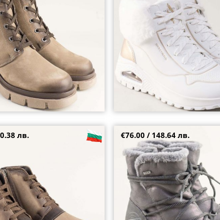
39
0.38 лв.
€76.00 / 148.64 лв.
боти от естествен набук с
Дамски апрески на S.OLIVER в с
а на нисък ток k32dbjkk
топъл хастар 5-26436-915
37
38