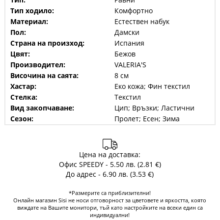
Тип ходило:
Комфортно
Материал:
Естествен набук
Пол:
Дамски
Страна на произход:
Испания
Цвят:
Бежов
Производител:
VALERIA'S
Височина на саята:
8 см
Хастар:
Еко кожа; Фин текстил
Стелка:
Текстил
Вид закопчаване:
Цип; Връзки; Ластични
Сезон:
Пролет; Есен; Зима
Цена на доставка:
Офис SPEEDY - 5.50 лв. (2.81 €)
До адрес - 6.90 лв. (3.53 €)
*Размерите са приблизителни!
Онлайн магазин Sisi не носи отговорност за цветовете и яркостта, която
виждате на Вашите монитори, тъй като настройките на всеки един са
индивидуални!