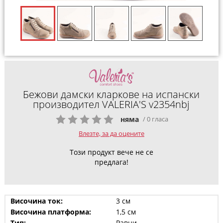
Бежови дамски кларкове на испански
производител VALERIA'S v2354nbj
няма
/ 0 гласа
Влезте, за да оцените
Този продукт вече не се
предлага!
Височина ток:
3 см
Височина платформа:
1,5 см
Тип:
Равни