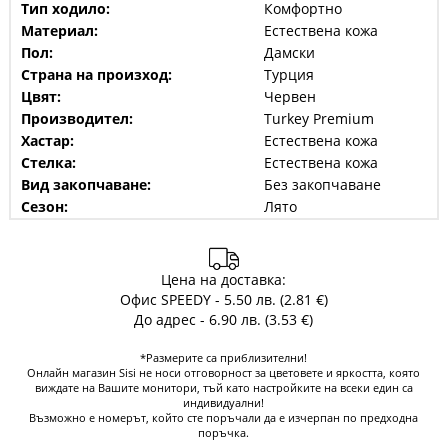
Тип ходило:
Комфортно
Материал:
Естествена кожа
Пол:
Дамски
Страна на произход:
Турция
Цвят:
Червен
Производител:
Turkey Premium
Хастар:
Естествена кожа
Стелка:
Естествена кожа
Вид закопчаване:
Без закопчаване
Сезон:
Лято
Цена на доставка:
Офис SPEEDY - 5.50 лв. (2.81 €)
До адрес - 6.90 лв. (3.53 €)
*Размерите са приблизителни!
Онлайн магазин Sisi не носи отговорност за цветовете и яркостта, която
виждате на Вашите монитори, тъй като настройките на всеки един са
индивидуални!
Възможно е номерът, който сте поръчали да е изчерпан по предходна
поръчка.