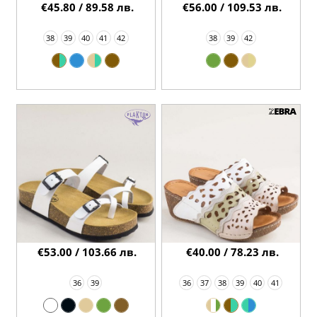
€45.80 / 89.58 лв.
€56.00 / 109.53 лв.
38
39
40
41
42
38
39
42
€53.00 / 103.66 лв.
€40.00 / 78.23 лв.
36
39
36
37
38
39
40
41