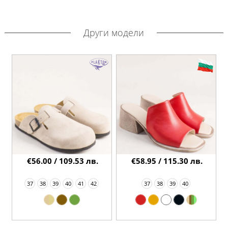
Други модели
€56.00 / 109.53 лв.
€58.95 / 115.30 лв.
37
38
39
40
41
42
37
38
39
40