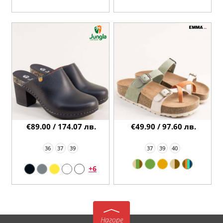
€89.00 / 174.07 лв.
€49.90 / 97.60 лв.
36
37
39
37
39
40
+6
Нагоре