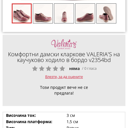
Комфортни дамски кларкове VALERIA'S на
каучуково ходило в бордо v2354bd
няма
/ 0 гласа
Влезте, за да оцените
Този продукт вече не се
предлага!
Височина ток:
3 см
Височина платформа:
1,5 см
Тип:
Равни