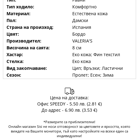
Тип ходило:
Комфортно
Материал:
Естествена кожа
Пол:
Дамски
Страна на произход:
Испания
Цвят:
Бордо
Производител:
VALERIA'S
Височина на саята:
8 см
Хастар:
Еко кожа; Фин текстил
Стелка:
Еко кожа
Вид закопчаване:
Цип; Връзки; Ластични
Сезон:
Пролет; Есен; Зима
Цена на доставка:
Офис SPEEDY - 5.50 лв. (2.81 €)
До адрес - 6.90 лв. (3.53 €)
*Размерите са приблизителни!
Онлайн магазин Sisi не носи отговорност за цветовете и яркостта, която
виждате на Вашите монитори, тъй като настройките на всеки един са
индивидуални!