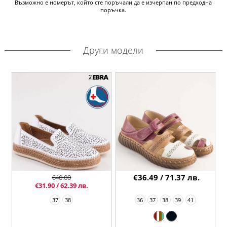
Възможно е номерът, който сте поръчали да е изчерпан по предходна
поръчка.
Други модели
€36.49 / 71.37 лв.
€40.00
€31.90 / 62.39 лв.
37
38
36
37
38
39
41