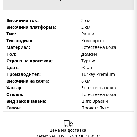
Височина ток:
3 см
Височина платформа:
2 см
Тип:
Равни
Тип ходило:
Комфортно
Материал:
Естествена кожа
Пол:
Дамски
Страна на произход:
Турция
Цвят:
Жълт
Производител:
Turkey Premium
Височина на саята:
6 см
Хастар:
Естествена кожа
Стелка:
Естествена кожа
Вид закопчаване:
Цип; Връзки
Сезон:
Пролет; Лято
Цена на доставка:
Офис SPEEDY - 5.50 лв. (2.81 €)