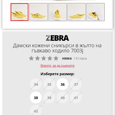
Дамски кожени сникърси в жълто на
гъвкаво ходило 7003j
няма
/ 0 гласа
Влезте, за да оцените
Изберете размер:
34
35
36
37
38
39
40
41
42