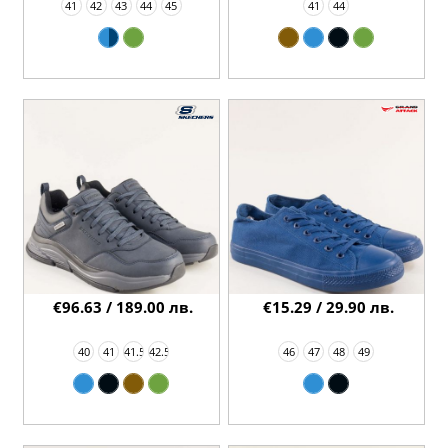
41
42
43
44
45
41
44
€96.63 / 189.00 лв.
€15.29 / 29.90 лв.
40
41
41.5
42.5
46
47
48
49