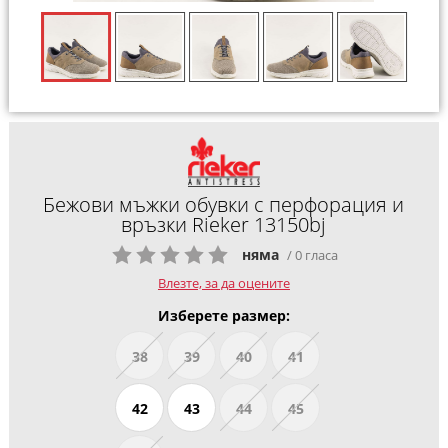
Бежови мъжки обувки с перфорация и
връзки Rieker 13150bj
няма
/ 0 гласа
Влезте, за да оцените
Изберете размер:
38
39
40
41
42
43
44
45