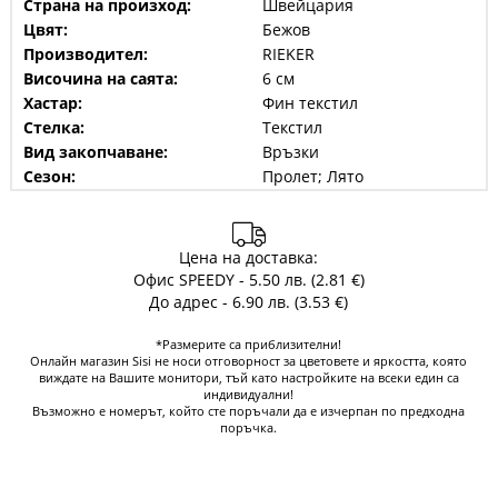
Страна на произход:
Швейцария
Цвят:
Бежов
Производител:
RIEKER
Височина на саята:
6 см
Хастар:
Фин текстил
Стелка:
Текстил
Вид закопчаване:
Връзки
Сезон:
Пролет; Лято
Цена на доставка:
Офис SPEEDY - 5.50 лв. (2.81 €)
До адрес - 6.90 лв. (3.53 €)
*Размерите са приблизителни!
Онлайн магазин Sisi не носи отговорност за цветовете и яркостта, която
виждате на Вашите монитори, тъй като настройките на всеки един са
индивидуални!
Възможно е номерът, който сте поръчали да е изчерпан по предходна
поръчка.