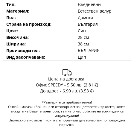
Тип:
Ежедневни
Материал:
Естествен велур
Пол:
Дамски
Страна на произход:
България
Цвят:
Син
Височина:
28 см
Ширина:
38 см
Производител:
БЪЛГАРИЯ
Вид закопчаване:
Цип
Цена на доставка:
Офис SPEEDY - 5.50 лв. (2.81 €)
До адрес - 6.90 лв. (3.53 €)
*Размерите са приблизителни!
Онлайн магазин Sisi не носи отговорност за цветовете и яркостта, която
виждате на Вашите монитори, тъй като настройките на всеки един са
индивидуални!
Възможно е номерът, който сте поръчали да е изчерпан по предходна
поръчка.