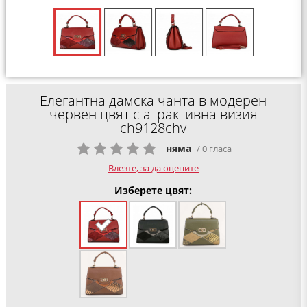
Елегантна дамска чанта в модерен
червен цвят с атрактивна визия
ch9128chv
няма
/ 0 гласа
Влезте, за да оцените
Изберете цвят: