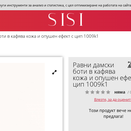
други инструменти за анализ и статистика, с цел оптимизиране на работата на сай
оти в кафява кожа и опушен ефект с цип 1009k1
Равни дамски
боти в кафява
кожа и опушен ефе
цип 1009k1
няма
/ 
Влезте, за да оценит
Този продукт вече н
предлага!