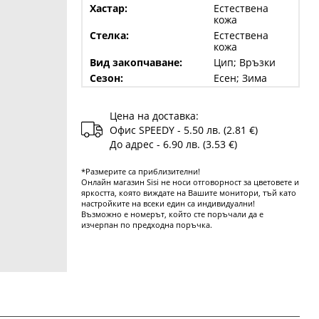
Хастар:
Естествена
кожа
Стелка:
Естествена
кожа
Вид закопчаване:
Цип; Връзки
Сезон:
Есен; Зима
Цена на доставка:
Офис SPEEDY - 5.50 лв. (2.81 €)
До адрес - 6.90 лв. (3.53 €)
*Размерите са приблизителни!
Онлайн магазин Sisi не носи отговорност за цветовете и
яркостта, която виждате на Вашите монитори, тъй като
настройките на всеки един са индивидуални!
Възможно е номерът, който сте поръчали да е
изчерпан по предходна поръчка.