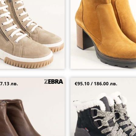
39
40
37
38
39
+1
7.13 лв.
€95.10 / 186.00 лв.
ски боти естествена кожа в
Топли дамски боти RIEKER в чер
998479kk
естествен велур w0073vch
38