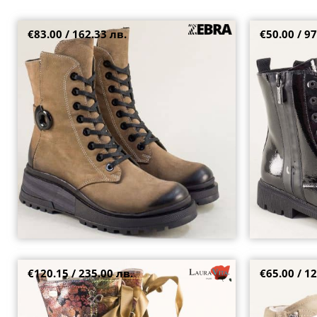
€83.00 / 162.33 лв.
€50.00 / 97
Бежови дамски боти на платформа от
Модерни лачен
естествен набук 9499nbj
връзки в чере
37
36
38
40
€120.15 / 235.00 лв.
€65.00 / 12
Атрактивни дамски боти с флорален принт в
Бежови дамски
розов цвят и ефектни връзки 0007520rz
комфортно ход