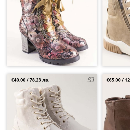
37
38
36
37
38
€40.00 / 78.23 лв.
€65.00 / 12
Топли дамски боти в бежов цвят на среден ток
Елегантни дам
и платформа CORTINA 622970bj
кафяв цвят sp
37
38
39
40
41
36
38