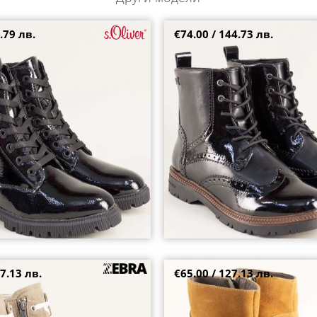
.79 лв.
€74.00 / 144.73 лв.
и дамски боти S.OLIVER с цип и
Фешън дамски боти S.OLIVER в 
н цвят 5-25222-018
ефект на нисък ток 5525232lch
36
38
39
40
7.13 лв.
€65.00 / 127.13 лв.
 боти от естествен набук на
Атрактивни дамски боти в моде
ило 8200nbj
цвят от естествен велур mag70