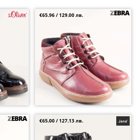
€65.96 / 129.00 лв.
черно с лачен
Модерни дамски кларкове с цветни връзки
естествена кожа в цвят бордо 10104chv
41
€65.00 / 127.13 лв.
рен кафяв
Лачени дамски боти JANA в черен цвят на
20vk
нисък ток с връзки и цип 8-25263-018