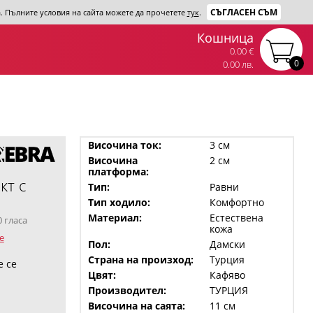
СЪГЛАСЕН СЪМ
та. Пълните условия на сайта можете да прочетете
тук
.
Кошница
0.00 €
0
0.00 лв.
Височина ток:
3 см
Височина
2 см
платформа:
кт с
Тип:
Равни
Тип ходило:
Комфортно
Материал:
Естествена
0 гласа
кожа
е
Пол:
Дамски
Страна на произход:
Турция
е се
Цвят:
Кафяво
Производител:
ТУРЦИЯ
Височина на саята:
11 см