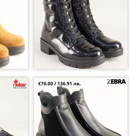
36
37
38
39
40
€70.00 / 136.91 лв.
ен цвят от
Ежедневни дамски кларкове в комбинация от
кожа и велур в черен цвят 0461211vch
37