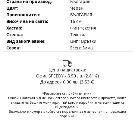
Страна на произход:
България
Цвят:
Черен
Производител:
БЪЛГАРИЯ
Височина на саята:
16 см
Хастар:
Фин текстил
Стелка:
Текстил
Вид закопчаване:
Цип; Връзки
Сезон:
Есен; Зима
Цена на доставка:
Офис SPEEDY - 5.50 лв. (2.81 €)
До адрес - 6.90 лв. (3.53 €)
*Размерите са приблизителни!
Онлайн магазин Sisi не носи отговорност за цветовете и яркостта, която
виждате на Вашите монитори, тъй като настройките на всеки един са
индивидуални!
Възможно е номерът, който сте поръчали да е изчерпан по предходна
поръчка.