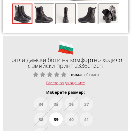
Топли дамски боти на комфортно ходило
с змийски принт 2336chzch
няма
/ 0 гласа
Влезте, за да оцените
Изберете размер:
34
35
36
37
38
39
40
41