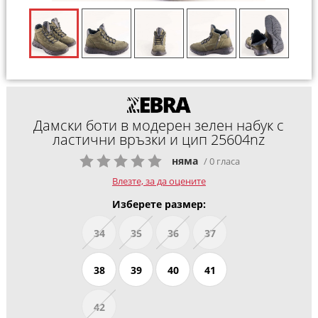
Дамски боти в модерен зелен набук с
ластични връзки и цип 25604nz
няма
/ 0 гласа
Влезте, за да оцените
Изберете размер:
34
35
36
37
38
39
40
41
42