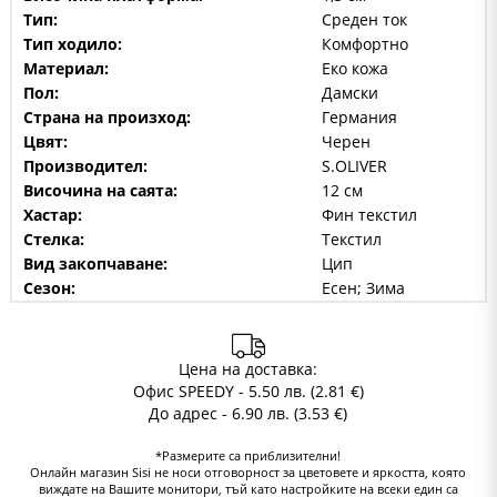
Тип:
Среден ток
Тип ходило:
Комфортно
Материал:
Еко кожа
Пол:
Дамски
Страна на произход:
Германия
Цвят:
Черен
Производител:
S.OLIVER
Височина на саята:
12 см
Хастар:
Фин текстил
Стелка:
Текстил
Вид закопчаване:
Цип
Сезон:
Есен; Зима
Цена на доставка:
Офис SPEEDY - 5.50 лв. (2.81 €)
До адрес - 6.90 лв. (3.53 €)
*Размерите са приблизителни!
Онлайн магазин Sisi не носи отговорност за цветовете и яркостта, която
виждате на Вашите монитори, тъй като настройките на всеки един са