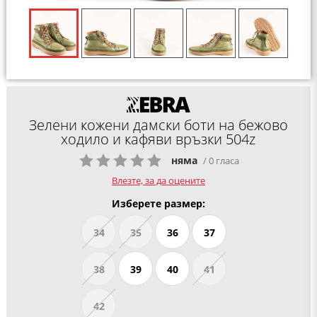
Зелени кожени дамски боти на бежово
ходило и кафяви връзки 504z
няма
/ 0 гласа
Влезте, за да оцените
Изберете размер:
34
35
36
37
38
39
40
41
42