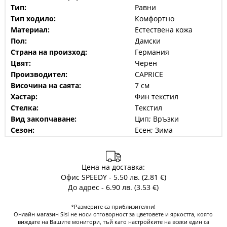
Тип:
Равни
Тип ходило:
Комфортно
Материал:
Естествена кожа
Пол:
Дамски
Страна на произход:
Германия
Цвят:
Черен
Производител:
CAPRICE
Височина на саята:
7 см
Хастар:
Фин текстил
Стелка:
Текстил
Вид закопчаване:
Цип; Връзки
Сезон:
Есен; Зима
Цена на доставка:
Офис SPEEDY - 5.50 лв. (2.81 €)
До адрес - 6.90 лв. (3.53 €)
*Размерите са приблизителни!
Онлайн магазин Sisi не носи отговорност за цветовете и яркостта, която
виждате на Вашите монитори, тъй като настройките на всеки един са