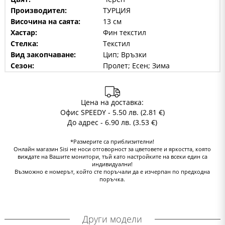
Производител:
ТУРЦИЯ
Височина на саята:
13 см
Хастар:
Фин текстил
Стелка:
Текстил
Вид закопчаване:
Цип; Връзки
Сезон:
Пролет; Есен; Зима
Цена на доставка:
Офис SPEEDY - 5.50 лв. (2.81 €)
До адрес - 6.90 лв. (3.53 €)
*Размерите са приблизителни!
Онлайн магазин Sisi не носи отговорност за цветовете и яркостта, която
виждате на Вашите монитори, тъй като настройките на всеки един са
индивидуални!
Възможно е номерът, който сте поръчали да е изчерпан по предходна
поръчка.
Други модели