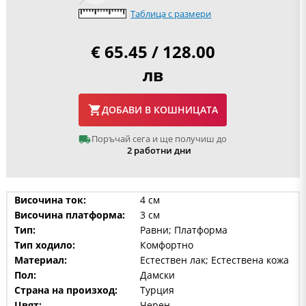
Таблица с размери
€ 65.45 / 128.00
лв
ДОБАВИ В КОШНИЦАТА
Поръчай сега и ще получиш до
2 работни дни
Височина ток:
4 см
Височина платформа:
3 см
Тип:
Равни; Платформа
Тип ходило:
Комфортно
Материал:
Естествен лак; Естествена кожа
Пол:
Дамски
Страна на произход:
Турция
Цвят:
Черен