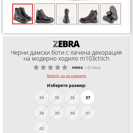
Черни дамски боти с лачена декорация
на модерно ходило m103chlch
няма
/ 0 гласа
Влезте, за да оцените
Изберете размер:
34
35
36
37
38
39
40
41
42