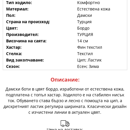
Тип ходило:
Комфортно
Материал:
Естествена кожа
Пол:
Дамски
Страна на произход:
Турция
Цвят:
Бордо
Производител:
ТУРЦИЯ
Височина на саята:
14 см
Хастар:
Фин текстил
Стелка:
Текстил
Вид закопчаване:
Цип; Ластик
Сезон:
Есен; Зима
Описание:
Дамски боти в цвят бордо, изработени от естествена кожа,
подплатена с топъл хастар. Ходилото е на стабилен нисък
ток. Обуването става бързо и лесно с помощта на цип, а
дискретният ластик регулира ширината. Класически дизайн
с изчистени линии в актуален цвят.
Цена на доставка: