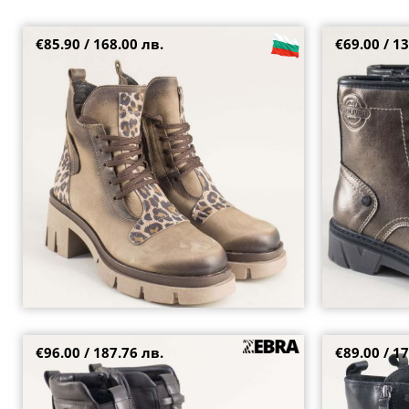
€85.90 / 168.00 лв.
€69.00 / 13
Дамски кубинки от естествен набук в бежово и
S.OLIVER дамск
кафяво с леопардов принт k34nbjps
ток с връзки и
40
38
39
€96.00 / 187.76 лв.
€89.00 / 17
Черни кожени дамски боти на платформа и
Кожени дамски
ток с модерна визия 25758ch
черно с дискр