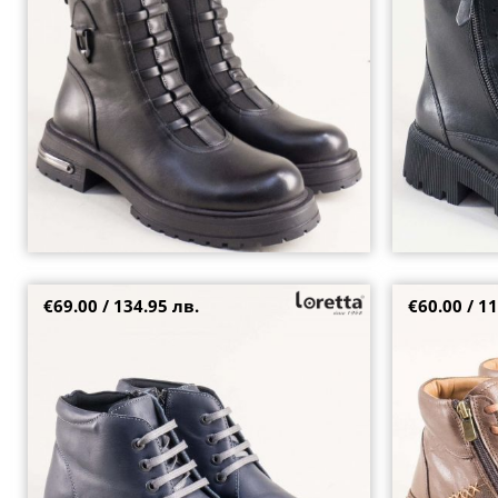
39
40
36
37
38
€69.00 / 134.95 лв.
€60.00 / 11
Сини анатомични дамски боти на олекотено
Спортни дамск
ходило LORETTA l584336s1
интересна виз
41
37
38
40