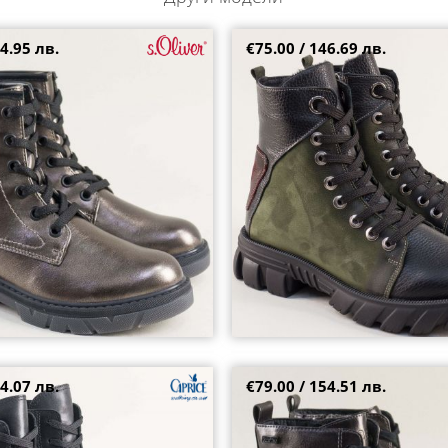
4.95 лв.
€75.00 / 146.69 лв.
и боти в цвят бронз на нисък
Естествена кожа дамски боти в 
 цип 5-25241-9a5
с връзки k222ps
36
4.07 лв.
€79.00 / 154.51 лв.
 боти на модерно ходило в
JANA дамски ежедневни боти в 
етен цип и връзки 9-26229-022
грайферно ходило 8-25272-915