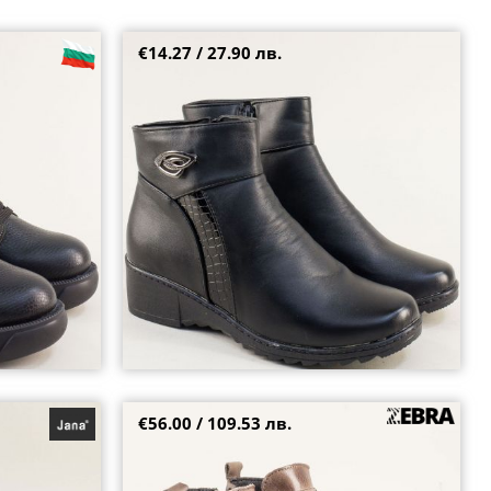
€14.27 / 27.90 лв.
зелено и черно
Комфортни дамски боти на клин ходило с цип
в черно 170020ch
39
€56.00 / 109.53 лв.
цвят бронз на
Кожени дамски боти в кафяв цвят с опушен
ефект на равно ходило 1009k