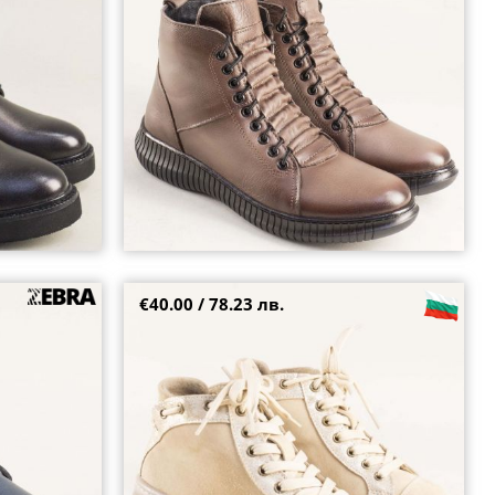
36
38
39
€40.00 / 78.23 лв.
вкаво ходило с
Български дамски боти на равно ходило с
модерен дизайн в бежово 329vbj
41