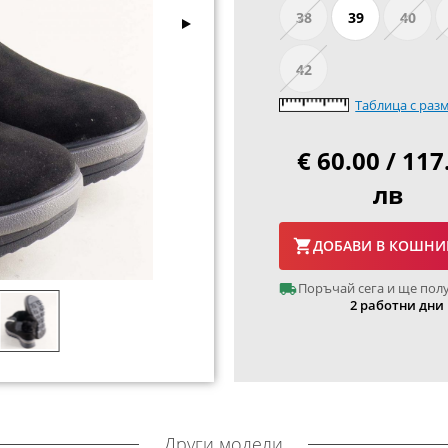
38
39
40
42
Таблица с раз
€ 60.00 / 117
лв
ДОБАВИ В КОШНИ
Поръчай сега и ще пол
2 работни дни
Други модели