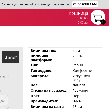
СЪГЛАСЕН СЪМ
та. Пълните условия на сайта можете да прочетете
тук
.
Кошница
0.00 €
0
0.00 лв.
Височина ток:
4 см
Височина
2,5 см
платформа:
Тип:
Равни
Тип ходило:
Комфортно
Материал:
Изкуствен
0 гласа
велур
е
Пол:
Дамски
Страна на произход:
Германия
:
Цвят:
Черен
37
Производител:
JANA
Височина на саята:
13 см