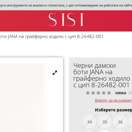
други инструменти за анализ и статистика, с цел оптимизиране на работата на сай
оти JANA на грайферно ходило с цип 8-26482-001
Черни дамски
боти JANA на
грайферно ходило
с цип 8-26482-001
няма
/ 
Влезте, за да оценит
Изберете размер
34
35
36