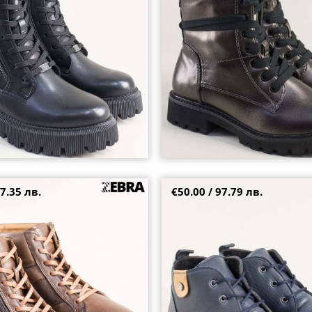
37
38
39
40
7.35 лв.
€50.00 / 97.79 лв.
и боти в кафява кожа с
Кожени дамски сини боти на гъ
ия vt02k
бежов детайл 248508s
41
36
39
40