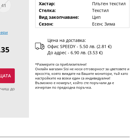
Хастар:
Плътен текстил
41
Стелка:
Текстил
Вид закопчаване:
Цип
Сезон:
Есен; Зима
мери
Цена на доставка:
Офис SPEEDY - 5.50 лв. (2.81 €)
.35
До адрес - 6.90 лв. (3.53 €)
*Размерите са приблизителни!
Онлайн магазин Sisi не носи отговорност за цветовете и
яркостта, която виждате на Вашите монитори, тъй като
ЦАТА
настройките на всеки един са индивидуални!
Възможно е номерът, който сте поръчали да е
изчерпан по предходна поръчка.
учиш до