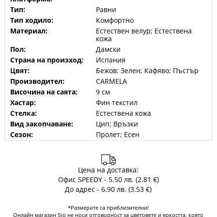
Тип:
Равни
Тип ходило:
Комфортно
Материал:
Естествен велур; Естествена
кожа
Пол:
Дамски
Страна на произход:
Испания
Цвят:
Бежов; Зелен; Кафяво; Пъстър
Производител:
CARMELA
Височина на саята:
9 см
Хастар:
Фин текстил
Стелка:
Естествена кожа
Вид закопчаване:
Цип; Връзки
Сезон:
Пролет; Есен
Цена на доставка:
Офис SPEEDY - 5.50 лв. (2.81 €)
До адрес - 6.90 лв. (3.53 €)
*Размерите са приблизителни!
Онлайн магазин Sisi не носи отговорност за цветовете и яркостта, която