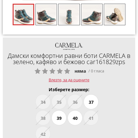
Дамски комфортни равни боти CARMELA в
зелено, кафяво и бежово car161829zps
няма
/ 0 гласа
Влезте, за да оцените
Изберете размер:
34
35
36
37
38
39
40
41
42