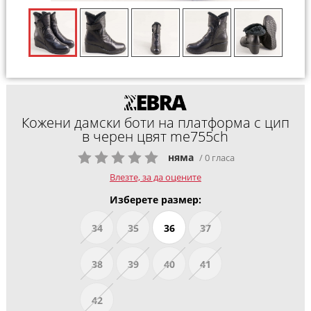
Кожени дамски боти на платформа с цип
в черен цвят me755ch
няма
/ 0 гласа
Влезте, за да оцените
Изберете размер:
34
35
36
37
38
39
40
41
42