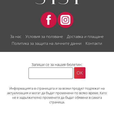
За нас
Условия за ползване
Доставка и плащане
Политика за защита на личните данни
Контакти
Запиши се за нашия бюлетин:
Информацията в страницата и за всеки продукт подлежат на
актуализация и могат да бъдат променени по всяко време. Като
не е задължително промените да бъдат обявени в самата
страница.