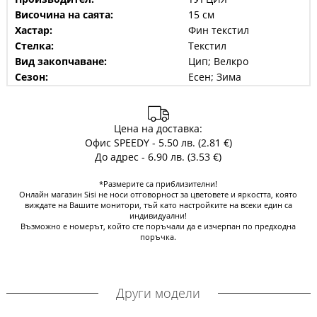
Височина на саята:
15 см
Хастар:
Фин текстил
Стелка:
Текстил
Вид закопчаване:
Цип; Велкро
Сезон:
Есен; Зима
Цена на доставка:
Офис SPEEDY - 5.50 лв. (2.81 €)
До адрес - 6.90 лв. (3.53 €)
*Размерите са приблизителни!
Онлайн магазин Sisi не носи отговорност за цветовете и яркостта, която
виждате на Вашите монитори, тъй като настройките на всеки един са
индивидуални!
Възможно е номерът, който сте поръчали да е изчерпан по предходна
поръчка.
Други модели