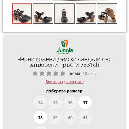
Черни кожени дамски сандали със
затворени пръсти 7831ch
няма
/ 0 гласа
Влезте, за да оцените
Изберете размер:
34
35
36
37
38
39
40
41