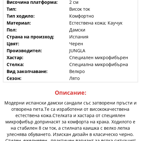
Височина платформа:
2 см
Тип:
Висок ток
Тип ходило:
Комфортно
Материал:
Естествена кожа; Каучук
Пол:
Дамски
Страна на произход:
Испания
Цвят:
Черен
Производител:
JUNGLA
Хастар:
Специален микрофибърен
Стелка:
Специална микрофибърна
Вид закопчаване:
Велкро
Сезон:
Лято
Описание:
Модерни испански дамски сандали със затворени пръсти и
отворена пета.Те са изработени от висококачествена
естествена кожа.Стелката и хастара от специялен
микрофибър допринасят за комфорта на крака. Ходилото е
на стабилен 8 см ток, а стилната каишка с велко лепка
улеснява обуването. Изискан дизайн в класическо черно.
Стилен, ежедневен , практичен вариант за всяка ситуация!