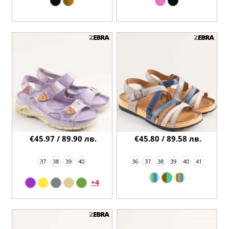
€45.97 / 89.90 лв.
€45.80 / 89.58 лв.
37
38
39
40
36
37
38
39
40
41
+4