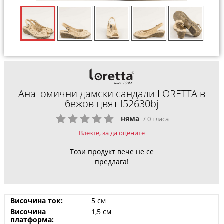
Анатомични дамски сандали LORETTA в
бежов цвят l52630bj
няма
/ 0 гласа
Влезте, за да оцените
Този продукт вече не се
предлага!
Височина ток:
5 см
Височина
1,5 см
платформа: