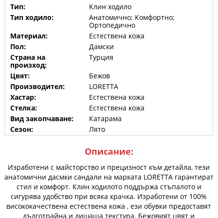
Тип:
Клин ходило
Тип ходило:
Анатомично; Комфортно;
Ортопедично
Материал:
Естествена кожа
Пол:
Дамски
Страна на
Турция
произход:
Цвят:
Бежов
Производител:
LORETTA
Хастар:
Естествена кожа
Стелка:
Естествена кожа
Вид закопчаване:
Катарама
Сезон:
Лято
Описание:
Изработени с майсторство и прецизност към детайла, тези
анатомични дасмки сандали на марката LORETTA гарантират
стил и комфорт. Клин ходилото поддържа стъпалото и
сигурява удобство при всяка крачка. Изработени от 100%
висококачествена естествена кожа , ези обувки предоставят
дълготрайна и дишаща текстура. Бежовият цвят и