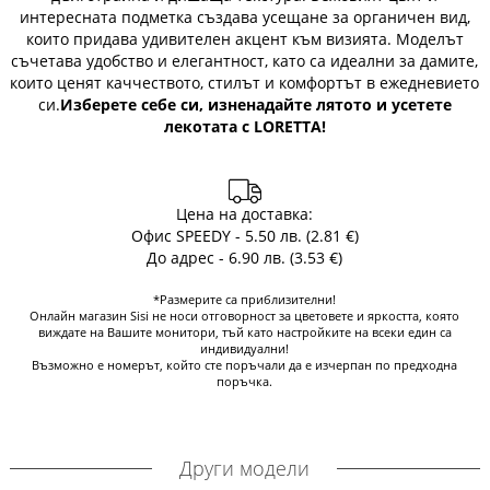
интересната подметка създава усещане за органичен вид,
които придава удивителен акцент към визията. Моделът
съчетава удобство и елегантност, като са идеални за дамите,
които ценят каччеството, стилът и комфортът в ежедневието
си.
Изберете себе си, изненадайте лятото и усетете
лекотата с LORETTA!
Цена на доставка:
Офис SPEEDY - 5.50 лв. (2.81 €)
До адрес - 6.90 лв. (3.53 €)
*Размерите са приблизителни!
Онлайн магазин Sisi не носи отговорност за цветовете и яркостта, която
виждате на Вашите монитори, тъй като настройките на всеки един са
индивидуални!
Възможно е номерът, който сте поръчали да е изчерпан по предходна
поръчка.
Други модели