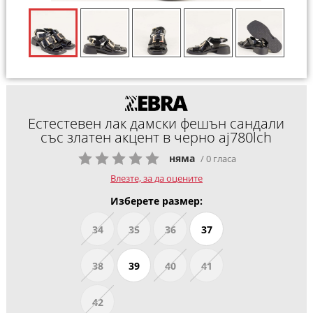
Естестевен лак дамски фешън сандали
със златен акцент в черно aj780lch
няма
/ 0 гласа
Влезте, за да оцените
Изберете размер:
34
35
36
37
38
39
40
41
42