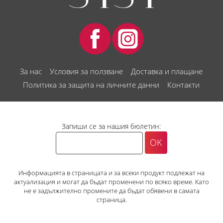
За нас
Условия за ползване
Доставка и плащане
Политика за защита на личните данни
Контакти
Запиши се за нашия бюлетин:
Информацията в страницата и за всеки продукт подлежат на
актуализация и могат да бъдат променени по всяко време. Като
не е задължително промените да бъдат обявени в самата
страница.