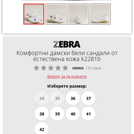
Комфортни дамски бели сандали от
естествена кожа k2281b
няма
/ 0 гласа
Влезте, за да оцените
Изберете размер:
34
35
36
37
38
39
40
41
42