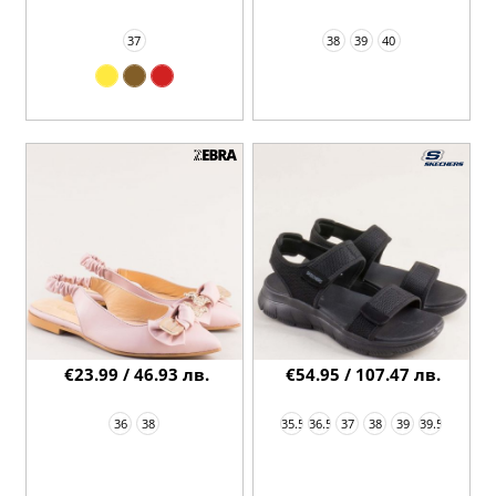
37
38
39
40
€23.99 / 46.93 лв.
€54.95 / 107.47 лв.
36
38
35.5
36.5
37
38
39
39.5