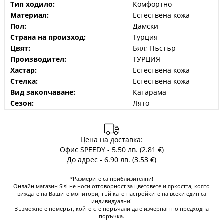
Тип ходило:
Комфортно
Материал:
Естествена кожа
Пол:
Дамски
Страна на произход:
Турция
Цвят:
Бял; Пъстър
Производител:
ТУРЦИЯ
Хастар:
Естествена кожа
Стелка:
Естествена кожа
Вид закопчаване:
Катарама
Сезон:
Лято
Цена на доставка:
Офис SPEEDY - 5.50 лв. (2.81 €)
До адрес - 6.90 лв. (3.53 €)
*Размерите са приблизителни!
Онлайн магазин Sisi не носи отговорност за цветовете и яркостта, която
виждате на Вашите монитори, тъй като настройките на всеки един са
индивидуални!
Възможно е номерът, който сте поръчали да е изчерпан по предходна
поръчка.