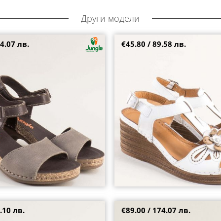
Други модели
4.07 лв.
€45.80 / 89.58 лв.
амски сандали на модерно
Бели дамски сандали Zebra на к
ва каишка 7679ksv
модерна визия k6602b
36
38
39
40
.10 лв.
€89.00 / 174.07 лв.
и на платформа и висок ток в
JUNGLA дамски сандали в пасте