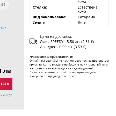
кожа
41
Стелка:
Естествена
кожа
Вид закопчаване:
Катарама
Сезон:
Лято
мери
Цена на доставка:
Офис SPEEDY - 5.50 лв. (2.81 €)
До адрес - 6.90 лв. (3.53 €)
*Размерите са приблизителни!
Онлайн магазин Sisi не носи отговорност за цветовете и
яркостта, която виждате на Вашите монитори, тъй като
0 лв
настройките на всеки един са индивидуални!
Възможно е номерът, който сте поръчали да е
изчерпан по предходна поръчка.
ЦАТА
учиш до