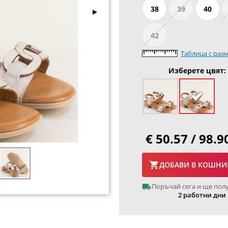
38
39
40
42
Таблица с раз
Изберете цвят:
€ 50.57 / 98.9
ДОБАВИ В КОШНИ
Поръчай сега и ще пол
2 работни дни