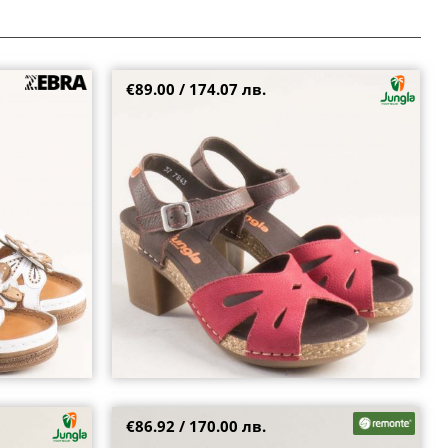
€89.00 / 174.07 лв.
лин ходило с
Стилни дамски сандали JUNGLA в модерен
червен цвят с кафява декорация 7843kchv
37
39
40
€86.92 / 170.00 лв.
лни цветове
Дамски сандали в розов цвят с оранжеви