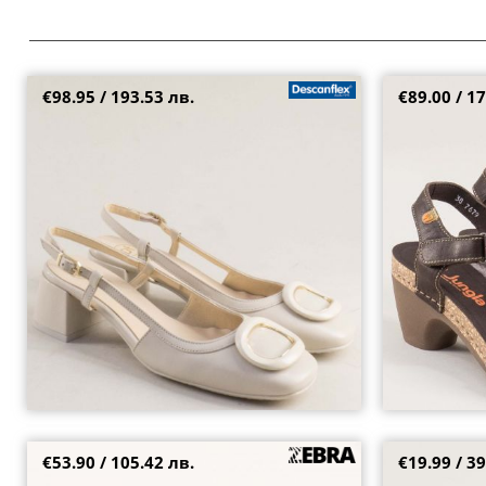
€98.95 / 193.53 лв.
€89.00 / 17
Бежови дамски сандали от естествена кожа с
JUNGLA сиви д
атрактивен аксесоар 28126bj
ходило с кафя
36
37
38
40
37
39
41
€53.90 / 105.42 лв.
€19.99 / 39
Фешън дамски сандали естествена кожа в
Дамски сандал