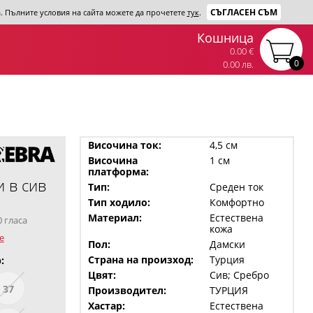
СЪГЛАСЕН СЪМ
та. Пълните условия на сайта можете да прочетете
тук
.
Кошница
0.00 €
0
0.00 лв.
Височина ток:
4,5 см
Височина
1 см
платформа:
 в сив
Тип:
Среден ток
Тип ходило:
Комфортно
Материал:
Естествена
0 гласа
кожа
е
Пол:
Дамски
Страна на произход:
Турция
:
Цвят:
Сив; Сребро
37
Производител:
ТУРЦИЯ
Хастар:
Естествена