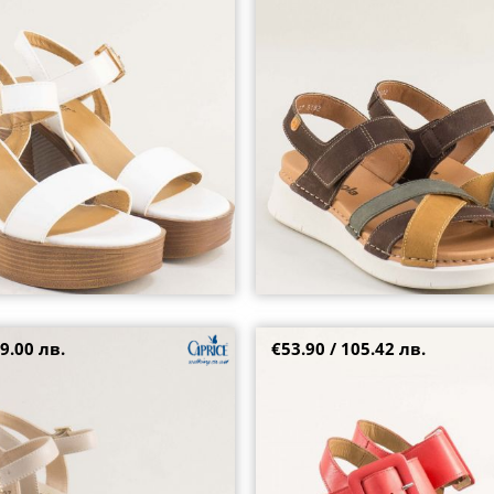
8182nkj
38
9.00 лв.
€53.90 / 105.42 лв.
ски сандали от естествен набук
Кожени дамски сандали на пла
 цвят CAPRICE 9-28301-408
модерен червен цвят pal7315ch
36
37
38
39
40