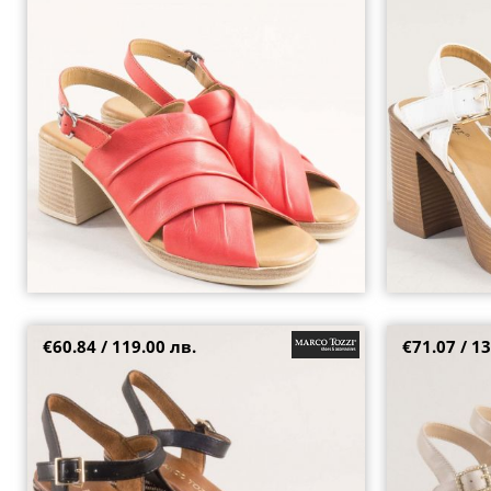
модерен червен цвят pal11004chv
бял цвят rr17b
36
37
38
39
40
41
€60.84 / 119.00 лв.
€71.07 / 13
MARCO TOZZI черни дамски сандали на
Елегантни дам
атрактивно ходило 228008ch
и кожа в бежов
38
37
39