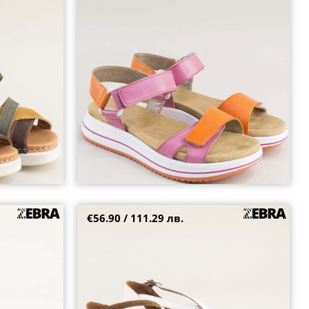
елементи на REMONTE d1j57rzo
36
€56.90 / 111.29 лв.
тформа в
Бели дамски сандали със затворена пета от
v
естествена кожа 1845b
38
39
40
41