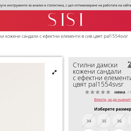
други инструменти за анализ и статистика, с цел оптимизиране на работата на сай
ки кожени сандали с ефектни елементи в сив цвят pal1554svsr
Стилни дамски
кожени сандали
с ефектни елементи
цвят pal1554svsr
няма
/ 
Влезте, за да оценит
Изберете размер
34
35
36