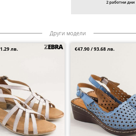
2 работни дни
Други модели
1.29 лв.
€47.90 / 93.68 лв.
ски сандали от естествена
Кожени дамски сандали със за
т 1845sv
в син цвят met6130s
36
38
39
40
41