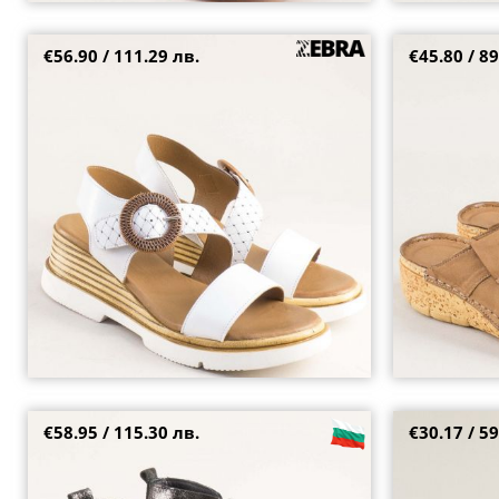
€56.90 / 111.29 лв.
€45.80 / 89
Комфортни дамски сандали естествена кожа в
Кафяви дамски
бял цвят на платформа pal7317b
корково ходил
36
38
39
40
42
€58.95 / 115.30 лв.
€30.17 / 59
Фешън дамски сандали в черен цвят със
Атрактивни да
сатенен ефект 3005252sch
пръсти в бежов