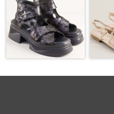
37
38
40
36
38