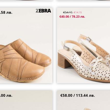
.58 лв.
€54.15
-€14.15
 затворени чехли Zebra с
mag08004sbj1
€40.00 / 78.23 лв.
о k2464k
37
.00 лв.
€58.00 / 113.44 лв.
мски сандали със затворени
Златни дамски сандали на среде
 цвят jh385bj
закачлив акцент в златисто 410