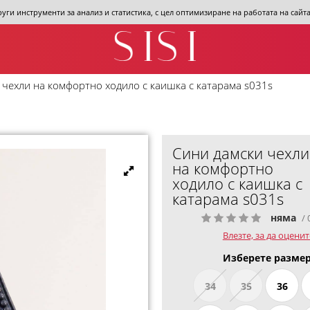
други инструменти за анализ и статистика, с цел оптимизиране на работата на сай
 чехли на комфортно ходило с каишка с катарама s031s
Сини дамски чехли
на комфортно
ходило с каишка с
катарама s031s
няма
/ 
Влезте, за да оценит
Изберете размер
34
35
36