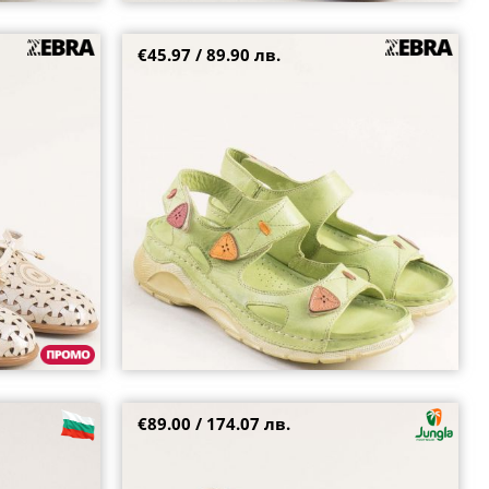
€45.97 / 89.90 лв.
Karyoka комфортни зелени дамски сандали от
естествена кожа k2281z
37
38
39
40
41
42
+4
€89.00 / 174.07 лв.
н ток и
Jungla дамски кафяви сандали естествена
zl
кожа на висок ток 7453kk