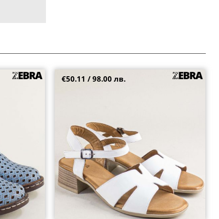
€50.11 / 98.00 лв.
творени пръсти
Стилни дамски сандали на среден ток
естествена кожа в бял цвят 1515b
37
39
40