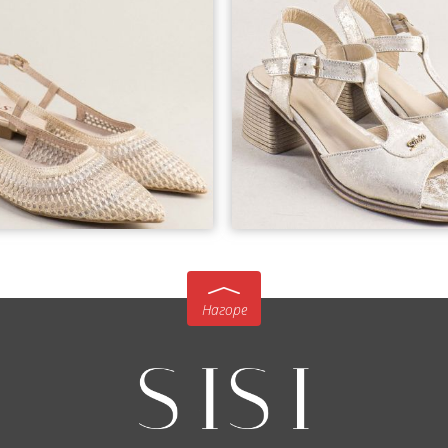
37
39
40
Нагоре