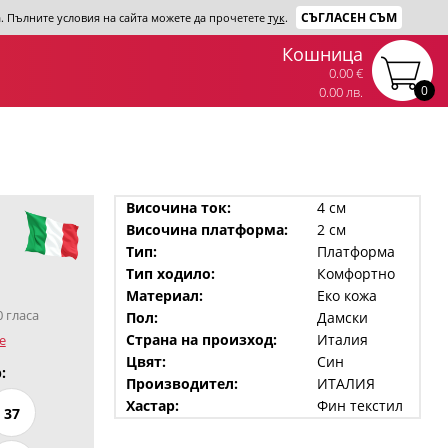
СЪГЛАСЕН СЪМ
та. Пълните условия на сайта можете да прочетете
тук
.
Кошница
0.00 €
0
0.00 лв.
Височина ток:
4 см
Височина платформа:
2 см
Тип:
Платформа
Тип ходило:
Комфортно
Материал:
Еко кожа
0 гласа
Пол:
Дамски
Страна на произход:
Италия
е
Цвят:
Син
:
Производител:
ИТАЛИЯ
Хастар:
Фин текстил
37