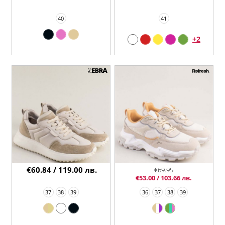
40
41
+2
€60.84 / 119.00 лв.
€69.95
€53.00 / 103.66 лв.
37
38
39
36
37
38
39