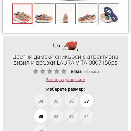
Цветни дамски сникърси с атрактивна
визия и връзки LAURA VITA 0007156ps
няма
/ 0 гласа
Влезте, за да оцените
Изберете размер:
34
35
36
37
38
39
40
41