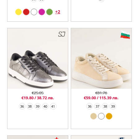
+2
€25.05
€81.76
€19.80 / 38.72 лв.
€59.00 / 115.39 лв.
36
38
39
40
41
36
37
38
39