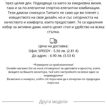
през целия ден. Подходящи са както за ежедневна визия,
така и за по-елегантни спортно-елегантни комбинации.
Тези дамски сникърси Tamaris не само ще ви пленят с
изяществото на своя дизайн, но и със сигурността на
качеството и комфорта, които предоставят. Те са идеалния
избор за активни дами, които ценят стил и удобство на всяка
стъпка.
Цена на доставка:
Офис SPEEDY - 5.50 лв. (2.81 €)
До адрес - 6.90 лв. (3.53 €)
*Размерите са приблизителни!
Онлайн магазин Sisi не носи отговорност за цветовете и яркостта, която
виждате на Вашите монитори, тъй като настройките на всеки един са
индивидуални!
Възможно е номерът, който сте поръчали да е изчерпан по предходна
поръчка.
Други модели