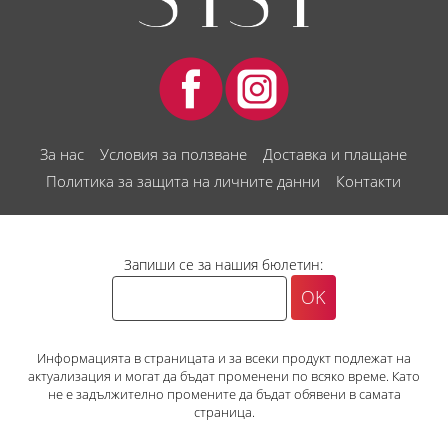
За нас
Условия за ползване
Доставка и плащане
Политика за защита на личните данни
Контакти
Запиши се за нашия бюлетин:
Информацията в страницата и за всеки продукт подлежат на
актуализация и могат да бъдат променени по всяко време. Като
не е задължително промените да бъдат обявени в самата
страница.