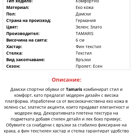
Тип ходило:
Комфортно
Материал:
Еко кожа
Пол:
Дамски
Страна на произход:
Германия
Цвят:
Зелен; Злато
Производител:
TAMARIS
Височина на саята:
6 см
Хастар:
Фин текстил
Стелка:
Текстил
Вид закопчаване:
Връзки
Сезон:
Пролет; Есен
Описание:
Дамски спортни обувки от
Tamaris
комбинират стил и
комфорт, като предлагат модерен дизайн с висока
платформа. Изработени са от висококачествена еко кожа в
зелено със златисти акценти, които придават елегантност и
модерен вид. Декоративната плетена текстура на
подметката добавя стилен детайл и лек бохо привкус.
Обувките са снабдени с връзки за стабилно фиксиране на
крака, а фин текстилен хастар и стелка гарантират удобство