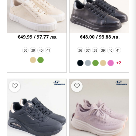
€49.99 / 97.77 лв.
€48.00 / 93.88 лв.
36
39
40
41
36
37
38
39
40
41
+2