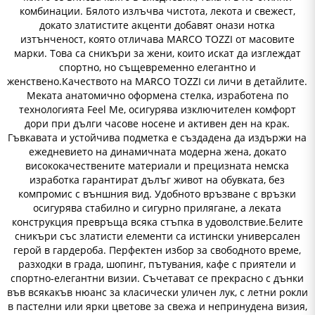
комбинации. Бялото излъчва чистота, лекота и свежест,
докато златистите акценти добавят онази нотка
изтънченост, която отличава MARCO TOZZI от масовите
марки. Това са сникъри за жени, които искат да изглеждат
спортно, но същевременно елегантно и
женствено.Качеството на MARCO TOZZI си личи в детайлите.
Меката анатомично оформена стелка, изработена по
технологията Feel Me, осигурява изключителен комфорт
дори при дълги часове носене и активен ден на крак.
Гъвкавата и устойчива подметка е създадена да издържи на
ежедневието на динамичната модерна жена, докато
висококачествените материали и прецизната немска
изработка гарантират дълъг живот на обувката, без
компромис с външния вид. Удобното връзване с връзки
осигурява стабилно и сигурно прилягане, а леката
конструкция превръща всяка стъпка в удоволствие.Белите
сникъри със златисти елементи са истински универсален
герой в гардероба. Перфектен избор за свободното време,
разходки в града, шопинг, пътувания, кафе с приятели и
спортно-елегантни визии. Съчетават се прекрасно с дънки
във всякакъв нюанс за класически уличен лук, с летни рокли
в пастелни или ярки цветове за свежа и непринудена визия,