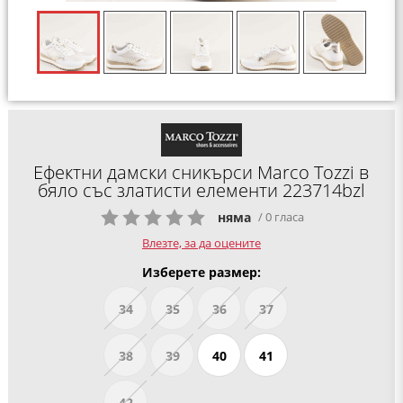
Ефектни дамски сникърси Marco Tozzi в
бяло със златисти елементи 223714bzl
няма
/ 0 гласа
Влезте, за да оцените
Изберете размер:
34
35
36
37
38
39
40
41
42