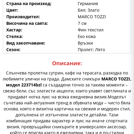
Страна на произход:
Германия
Цвят:
Бял; Злато
Производител:
MARCO TOZZI
Височина на саята:
7 см
Хастар:
Фин текстил
Стелка:
Еко кожа
Вид закопчаване:
Връзки
Сезон:
Пролет; Лято
Описание:
Слънчева пролетна сутрин, кафе на терасата, разходка по
любимите улички на града. Дамските сникъри
MARCO TOZZI,
модел 223714bzl
са създадени точно за такива моменти –
свежо бели, със златисти акценти, които улавят светлината и
придават нотка лукс на всяка ежедневна визия.Моделът
съчетава най-актуалния тренд в обувната мода – чисто бяла
основа, която е визитна картичка на свежия и модерен стил,
допълнена от изтънчени златисти детайли. Тази
комбинация придава характер и лукс на иначе спортната
визия, превръщайки сникърите в универсален аксесоар,
който се вписва както в ежедневни, така и в по-стилни