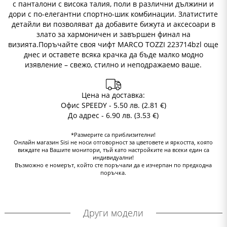
с панталони с висока талия, поли в различни дължини и
дори с по-елегантни спортно-шик комбинации. Златистите
детайли ви позволяват да добавите бижута и аксесоари в
злато за хармоничен и завършен финал на
визията.Поръчайте своя чифт MARCO TOZZI 223714bzl още
днес и оставете всяка крачка да бъде малко модно
изявление – свежо, стилно и неподражаемо ваше.
Цена на доставка:
Офис SPEEDY - 5.50 лв. (2.81 €)
До адрес - 6.90 лв. (3.53 €)
*Размерите са приблизителни!
Онлайн магазин Sisi не носи отговорност за цветовете и яркостта, която
виждате на Вашите монитори, тъй като настройките на всеки един са
индивидуални!
Възможно е номерът, който сте поръчали да е изчерпан по предходна
поръчка.
Други модели