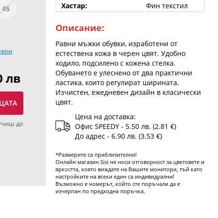
Хастар:
Фин текстил
45
Описание:
Равни мъжки обувки, изработени от
мери
естествена кожа в черен цвят. Удобно
ходило, подсилено с кожена стелка.
Обуването е улеснено от два практични
0 лв
ластика, които регулират ширината.
Изчистен, ежедневен дизайн в класически
цвят.
ЦАТА
Цена на доставка:
учиш до
Офис SPEEDY - 5.50 лв. (2.81 €)
До адрес - 6.90 лв. (3.53 €)
*Размерите са приблизителни!
Онлайн магазин Sisi не носи отговорност за цветовете и
яркостта, която виждате на Вашите монитори, тъй като
настройките на всеки един са индивидуални!
Възможно е номерът, който сте поръчали да е
изчерпан по предходна поръчка.