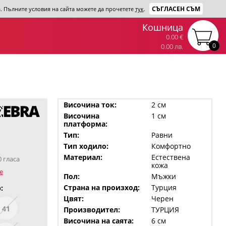
СЪГЛАСЕН СЪМ
та. Пълните условия на сайта можете да прочетете
тук
.
Кошница
0.00 €
0
0.00 лв.
Височина ток:
2 см
Височина
1 см
платформа:
Тип:
Равни
Тип ходило:
Комфортно
Материал:
Естествена
0 гласа
кожа
е
Пол:
Мъжки
Страна на произход:
Турция
:
Цвят:
Черен
41
Производител:
ТУРЦИЯ
Височина на саята:
6 см