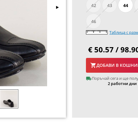
42
43
44
46
Таблица с раз
€ 50.57 / 98.9
ДОБАВИ В КОШНИ
Поръчай сега и ще пол
2 работни дни