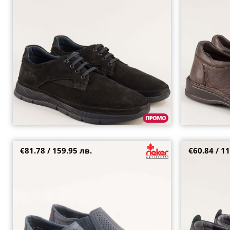
41
42
44
€81.78 / 159.95 лв.
€60.84 / 11
Мъжки обувки тип мокасини RIEKER с
Стилни кожени
перфорация на антистрес ходило в син цвят
равно ходило 
05297ns
41
42
44
+2
40
41
42
43
44
45