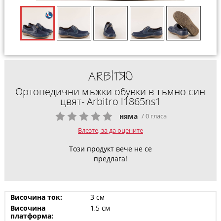
Ортопедични мъжки обувки в тъмно син
цвят- Arbitro l1865ns1
няма
/ 0 гласа
Влезте, за да оцените
Този продукт вече не се
предлага!
Височина ток:
3 см
Височина
1,5 см
платформа: