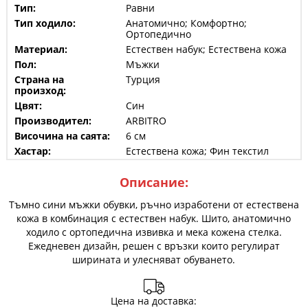
Тип:
Равни
Тип ходило:
Анатомично; Комфортно;
Ортопедично
Материал:
Естествен набук; Естествена кожа
Пол:
Мъжки
Страна на
Турция
произход:
Цвят:
Син
Производител:
ARBITRO
Височина на саята:
6 см
Хастар:
Естествена кожа; Фин текстил
Описание:
Тъмно сини мъжки обувки, ръчно изработени от естествена
кожа в комбинация с естествен набук. Шито, анатомично
ходило с ортопедична извивка и мека кожена стелка.
Ежедневен дизайн, решен с връзки които регулират
ширината и улесняват обуването.
Цена на доставка: