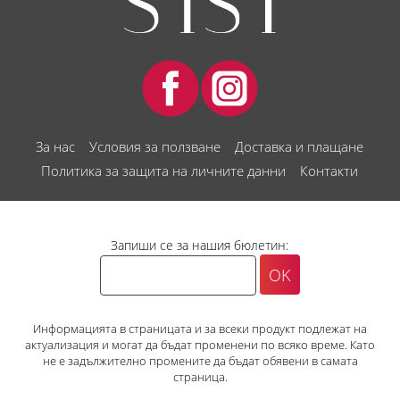
За нас
Условия за ползване
Доставка и плащане
Политика за защита на личните данни
Контакти
Запиши се за нашия бюлетин:
Информацията в страницата и за всеки продукт подлежат на
актуализация и могат да бъдат променени по всяко време. Като
не е задължително промените да бъдат обявени в самата
страница.