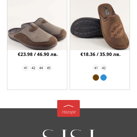
€23.98 / 46.90 лв.
€18.36 / 35.90 лв.
41
42
44
45
41
42
Нагоре