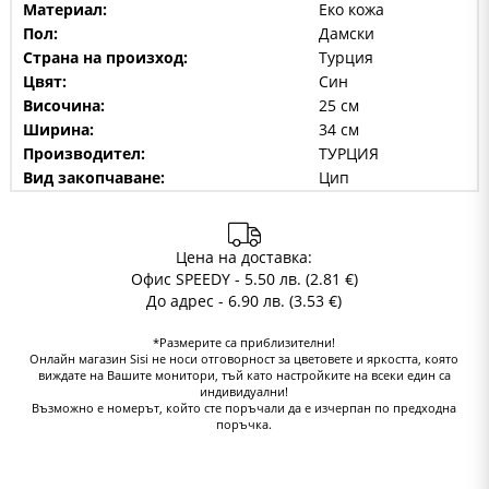
Материал:
Еко кожа
Пол:
Дамски
Страна на произход:
Турция
Цвят:
Син
Височина:
25 см
Ширина:
34 см
Производител:
ТУРЦИЯ
Вид закопчаване:
Цип
Цена на доставка:
Офис SPEEDY - 5.50 лв. (2.81 €)
До адрес - 6.90 лв. (3.53 €)
*Размерите са приблизителни!
Онлайн магазин Sisi не носи отговорност за цветовете и яркостта, която
виждате на Вашите монитори, тъй като настройките на всеки един са
индивидуални!
Възможно е номерът, който сте поръчали да е изчерпан по предходна
поръчка.