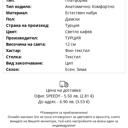
Тип:
Платформа
Тип ходило:
Анатомично; Комфортно
Материал:
Естествен набук
Пол:
Дамски
Страна на произход:
Турция
Цвят:
Светло кафяв
Производител:
ТУРЦИЯ
Височина на саята:
12 см
Хастар:
Фин текстил
Стелка:
Текстил
Вид закопчаване:
Цип
Сезон:
Есен; Зима
Цена на доставка:
Офис SPEEDY - 5.50 лв. (2.81 €)
До адрес - 6.90 лв. (3.53 €)
*Размерите са приблизителни!
Онлайн магазин Sisi не носи отговорност за цветовете и яркостта, която
виждате на Вашите монитори, тъй като настройките на всеки един са
индивидуални!