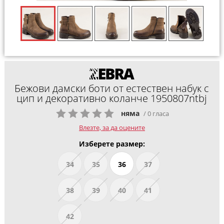
Бежови дамски боти от естествен набук с
цип и декоративно коланче 1950807ntbj
няма
/ 0 гласа
Влезте, за да оцените
Изберете размер:
34
35
36
37
38
39
40
41
42