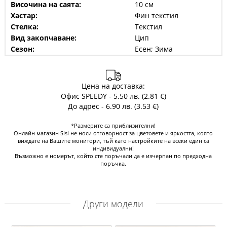
Височина на саята:
10 см
Хастар:
Фин текстил
Стелка:
Текстил
Вид закопчаване:
Цип
Сезон:
Есен; Зима
Цена на доставка:
Офис SPEEDY - 5.50 лв. (2.81 €)
До адрес - 6.90 лв. (3.53 €)
*Размерите са приблизителни!
Онлайн магазин Sisi не носи отговорност за цветовете и яркостта, която
виждате на Вашите монитори, тъй като настройките на всеки един са
индивидуални!
Възможно е номерът, който сте поръчали да е изчерпан по предходна
поръчка.
Други модели