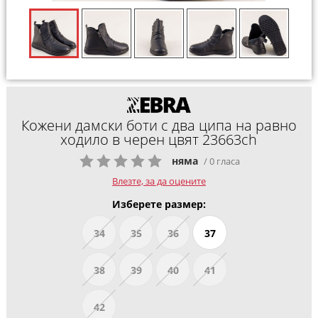
Кожени дамски боти с два ципа на равно
ходило в черен цвят 23663ch
няма
/ 0 гласа
Влезте, за да оцените
Изберете размер:
34
35
36
37
38
39
40
41
42