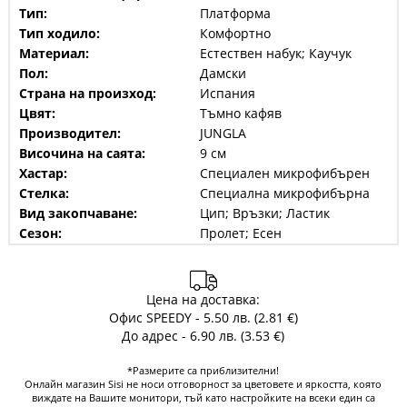
Тип:
Платформа
Тип ходило:
Комфортно
Материал:
Естествен набук; Каучук
Пол:
Дамски
Страна на произход:
Испания
Цвят:
Тъмно кафяв
Производител:
JUNGLA
Височина на саята:
9 см
Хастар:
Специален микрофибърен
Стелка:
Специална микрофибърна
Вид закопчаване:
Цип; Връзки; Ластик
Сезон:
Пролет; Есен
Цена на доставка:
Офис SPEEDY - 5.50 лв. (2.81 €)
До адрес - 6.90 лв. (3.53 €)
*Размерите са приблизителни!
Онлайн магазин Sisi не носи отговорност за цветовете и яркостта, която
виждате на Вашите монитори, тъй като настройките на всеки един са