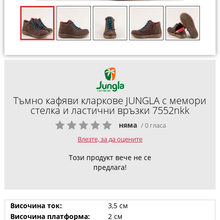
Тъмно кафяви кларкове JUNGLA с мемори
стелка и ластични връзки 7552nkk
няма
/ 0 гласа
Влезте, за да оцените
Този продукт вече не се
предлага!
Височина ток:
3,5 см
Височина платформа:
2 см