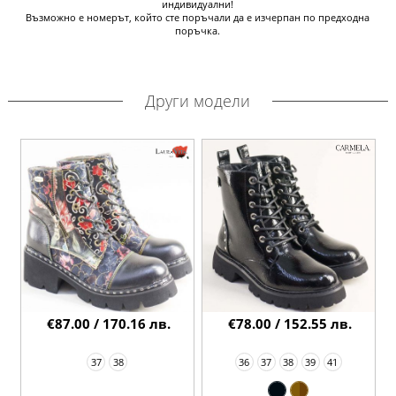
индивидуални!
Възможно е номерът, който сте поръчали да е изчерпан по предходна
поръчка.
Други модели
€87.00 / 170.16 лв.
€78.00 / 152.55 лв.
37
38
36
37
38
39
41