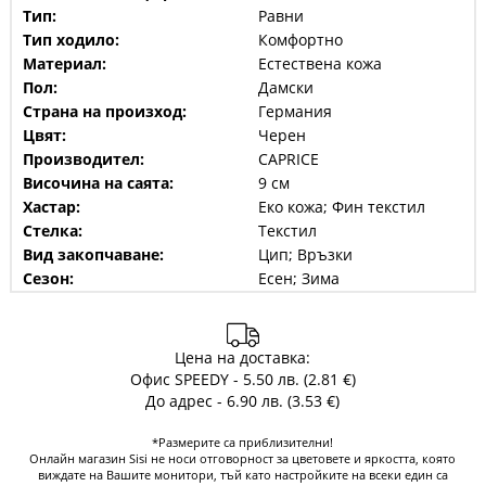
Тип:
Равни
Тип ходило:
Комфортно
Материал:
Естествена кожа
Пол:
Дамски
Страна на произход:
Германия
Цвят:
Черен
Производител:
CAPRICE
Височина на саята:
9 см
Хастар:
Еко кожа; Фин текстил
Стелка:
Текстил
Вид закопчаване:
Цип; Връзки
Сезон:
Есен; Зима
Цена на доставка:
Офис SPEEDY - 5.50 лв. (2.81 €)
До адрес - 6.90 лв. (3.53 €)
*Размерите са приблизителни!
Онлайн магазин Sisi не носи отговорност за цветовете и яркостта, която
виждате на Вашите монитори, тъй като настройките на всеки един са