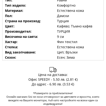
Тип:
Равни
Тип ходило:
Комфортно
Материал:
Естествена кожа
Пол:
Дамски
Страна на произход:
Турция
Цвят:
Кафяво; Тъмно кафяв
Производител:
ТУРЦИЯ
Височина на саята:
9 см
Хастар:
Фин текстил
Стелка:
Естествена кожа
Вид закопчаване:
Цип; Връзки
Сезон:
Есен; Зима
Цена на доставка:
Офис SPEEDY - 5.50 лв. (2.81 €)
До адрес - 6.90 лв. (3.53 €)
*Размерите са приблизителни!
Онлайн магазин Sisi не носи отговорност за цветовете и яркостта, която
виждате на Вашите монитори, тъй като настройките на всеки един са
индивидуални!