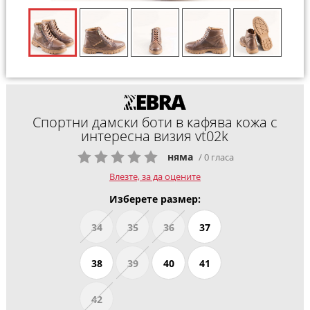
Спортни дамски боти в кафява кожа с
интересна визия vt02k
няма
/ 0 гласа
Влезте, за да оцените
Изберете размер:
34
35
36
37
38
39
40
41
42