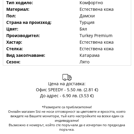
Тип ходило:
Комфортно
Материал:
Естествена кожа
Пол:
Дамски
Страна на произход:
Турция
Цвят:
Бял
Производител:
Turkey Premium
Хастар:
Естествена кожа
Стелка:
Естествена кожа
Вид закопчаване:
Катарама
Сезон:
Лято
Цена на доставка:
Офис SPEEDY - 5.50 лв. (2.81 €)
До адрес - 6.90 лв. (3.53 €)
*Размерите са приблизителни!
Онлайн магазин Sisi не носи отговорност за цветовете и яркостта, която
виждате на Вашите монитори, тъй като настройките на всеки един са
индивидуални!
Възможно е номерът, който сте поръчали да е изчерпан по предходна
поръчка.