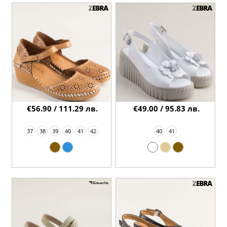
€56.90 / 111.29 лв.
€49.00 / 95.83 лв.
37
38
39
40
41
42
40
41