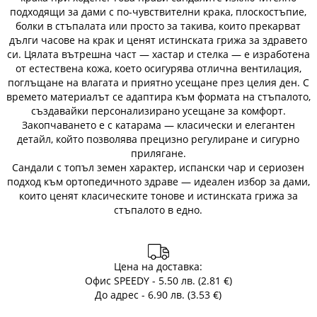
подходящи за дами с по-чувствителни крака, плоскостъпие,
болки в стъпалата или просто за такива, които прекарват
дълги часове на крак и ценят истинската грижа за здравето
си. Цялата вътрешна част — хастар и стелка — е изработена
от естествена кожа, което осигурява отлична вентилация,
поглъщане на влагата и приятно усещане през целия ден. С
времето материалът се адаптира към формата на стъпалото,
създавайки персонализирано усещане за комфорт.
Закопчаването е с катарама — класически и елегантен
детайл, който позволява прецизно регулиране и сигурно
прилягане.
Сандали с топъл земен характер, испански чар и сериозен
подход към ортопедичното здраве — идеален избор за дами,
които ценят класическите тонове и истинската грижа за
стъпалото в едно.
Цена на доставка:
Офис SPEEDY - 5.50 лв. (2.81 €)
До адрес - 6.90 лв. (3.53 €)