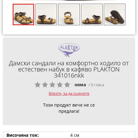
Дамски сандали на комфортно ходило от
естествен набук в кафяво PLAKTON
341016nkk
няма
/ 0 гласа
Влезте, за да оцените
Този продукт вече не се
предлага!
Височина ток:
4 см