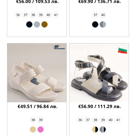
€56.00 / 109.53 лв.
€69.90 / 136.71 лв.
36
37
38
39
40
41
37
40
€49.51 / 96.84 лв.
€56.90 / 111.29 лв.
38
39
36
37
38
39
40
41