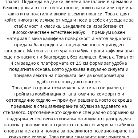
тоалет. Подхожда на дънки, ленени панталони в кремаво и
бежово, рокли в естествени тонове, поли в каки или горчица,
както и на по-стилни визии в земни нюанси. Това е цвят,
който никога не излиза от мода и носи в себе си усещане за
стабилност и класика. Сандалите са изработени от
висококачествен естествен набук — премиум кожен
материал с мека кадифена повърхност и матов вид, който
придава благороден и същевременно непринуден
завършек. Матовата текстура на набука прави кафявия цвят
още по-наситен и благороден, без излишен блясък. Токът от
4 см заедно с платформата от 2,5 см формират удобна
повдигната основа, която удължава визуално силуета и
придава лекота на походката, без да компрометира
удобството при дълго носене.
Това, което прави този модел наистина специален, е
тройната комбинация от анатомично, комфортно и
ортопедично ходило — премиум решение, което се среща
предимно в специализираните обувки за здравето на
стъпалото. Ортопедичното ходило е специално оформено да
поддържа естествената извивка на ходилото, разпределя
натиска равномерно по цялото стъпало, осигурява стабилна
опора на петата и помага за правилното позициониране на
крака при ходене. Това прави сандалите изключително