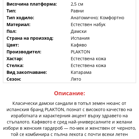
Височина платформа:
2,5 см
Тип:
Равни
Тип ходило:
Анатомично; Комфортно
Материал:
Естествен набук
Пол:
Дамски
Страна на произход:
Испания
Цвят:
Кафяво
Производител:
PLAKTON
Хастар:
Естествена кожа
Стелка:
Естествена кожа
Вид закопчаване:
Катарама
Сезон:
Лято
Описание:
Класически дамски сандали в топъл земен нюанс от
испанския бранд PLAKTON, познат с високото качество на
изработката и характерния акцент върху здравето на
стъпалото. Кафявото е сред най-универсалните и желани
избори в женския гардероб — по-мек и женствен от черното,
той се комбинира с пълна лекота с почти всеки летен