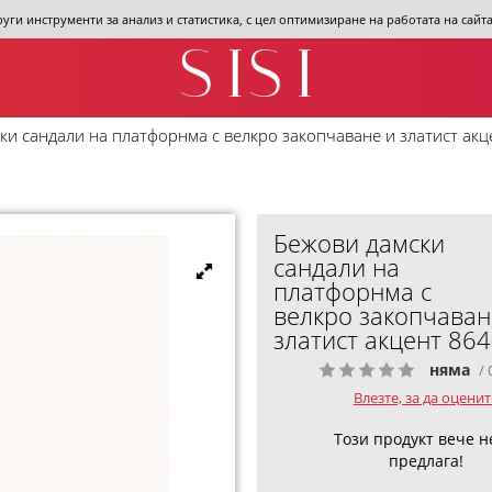
други инструменти за анализ и статистика, с цел оптимизиране на работата на сай
ки сандали на платфорнма с велкро закопчаване и златист акц
Бежови дамски
сандали на
платфорнма с
велкро закопчаван
златист акцент 86
няма
/ 
Влезте, за да оценит
Този продукт вече н
предлага!