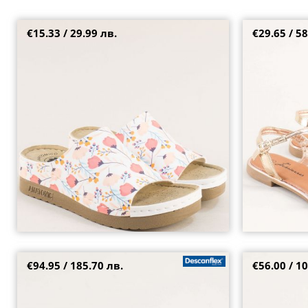
€15.33 / 29.99 лв.
€29.65 / 58
Дамски чехли на платформа в бял цвят с
Летни дамски 
флорални мотиви 154422ps
922760zl
38
39
40
41
36
37
38
€94.95 / 185.70 лв.
€56.00 / 10
Модерни дамски кожени сандали с нежна
Естествена ко
каишка с катарама в бежов цвят 29450lbj
на платформа 