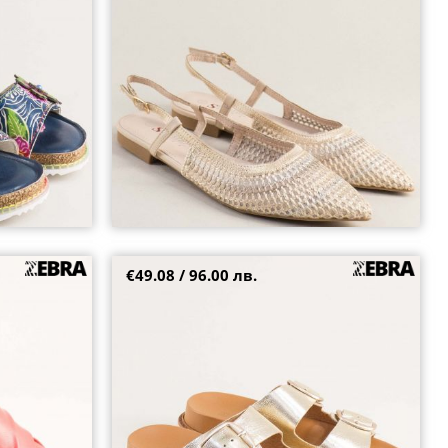
36
38
€49.08 / 96.00 лв.
ена кожа в
Естествена кожа дамски чехли в златен цвят
hv
на платформа 59054zl
37