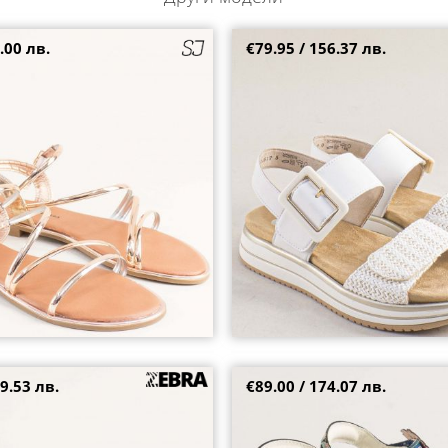
.00 лв.
€79.95 / 156.37 лв.
сандали с нежни златни кайшки
REMONTE кожени сандали в бял
ефектна каишка d1j53-81
39
40
41
41
9.53 лв.
€89.00 / 174.07 лв.
жа дамски сандали в цвят бронз
Цветни дамски сандали LAURA V
f21246brz
атрактивен дизайн на платфор