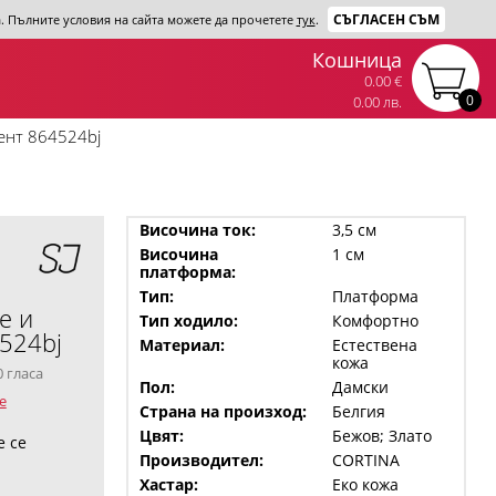
СЪГЛАСЕН СЪМ
та. Пълните условия на сайта можете да прочетете
тук
.
Кошница
0.00 €
0
0.00 лв.
ент 864524bj
Височина ток:
3,5 см
Височина
1 см
платформа:
Тип:
Платформа
е и
Тип ходило:
Комфортно
4524bj
Материал:
Естествена
кожа
0 гласа
Пол:
Дамски
е
Страна на произход:
Белгия
Цвят:
Бежов; Злато
е се
Производител:
CORTINA
Хастар:
Еко кожа