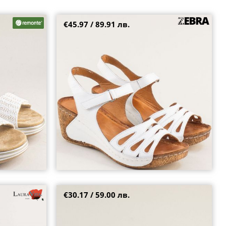
€45.97 / 89.91 лв.
 цвят с
Дамски сандали Zebra в бял цвят на клин
ходило естествена кожа k2275b
39
40
€30.17 / 59.00 лв.
ITA с
Атрактивни дамски сандали със затворени
ма 0006693ps
пръсти в бежов цвят jh385bj