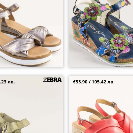
37
+1
.23 лв.
€53.90 / 105.42 лв.
Фешън дамски сандали естеств
модерен червен цвят pal11004c
36
37
38
39