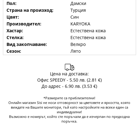
Пол:
Дамски
Страна на произход:
Турция
Цвят:
Син
Производител:
KARYOKA
Хастар:
Естествена кожа
Стелка:
Естествена кожа
Вид закопчаване:
Велкро
Сезон:
Лято
Цена на доставка:
Офис SPEEDY - 5.50 лв. (2.81 €)
До адрес - 6.90 лв. (3.53 €)
*Размерите са приблизителни!
Онлайн магазин Sisi не носи отговорност за цветовете и яркостта, която
виждате на Вашите монитори, тъй като настройките на всеки един са
индивидуални!
Възможно е номерът, който сте поръчали да е изчерпан по предходна
поръчка.