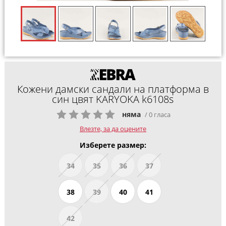
Кожени дамски сандали на платформа в
син цвят KARYOKA k6108s
няма
/ 0 гласа
Влезте, за да оцените
Изберете размер:
34
35
36
37
38
39
40
41
42