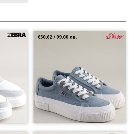
€50.62 / 99.00 лв.
ло в бяла кожа
Сини дамски сникърси S.OLIVER на бяло
ходило 5-23625-802
39
40
41