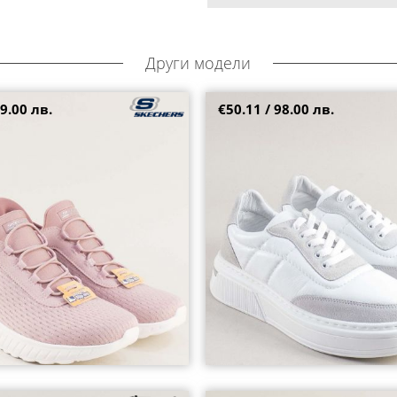
Други модели
9.00 лв.
€50.11 / 98.00 лв.
echers маратонки в розово с
Дамски сникърси на равно ходи
ки 117504rz
и сив акцент k101b
36
38
39