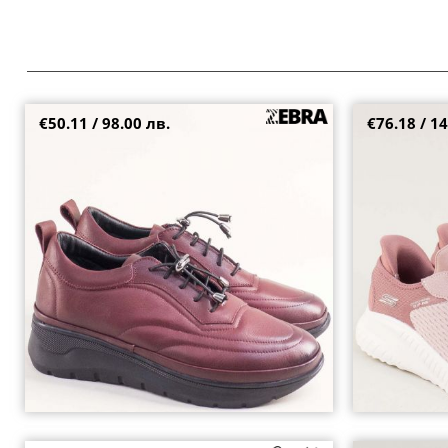
€50.11 / 98.00 лв.
€76.18 / 14
Естествена кожа дамски обувки в бордо с
Атрактивни Sk
ластични връзки 040925bd
ластични връз
36
37
38
39
40
42