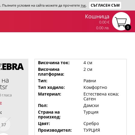
СЪГЛАСЕН СЪМ
та. Пълните условия на сайта можете да прочетете
тук
.
Кошница
0.00 €
0
0.00 лв.
Височина ток:
4 см
Височина
2 см
платформа:
 на
Тип:
Равни
tsr
Тип ходило:
Комфортно
Материал:
Естествена кожа;
0 гласа
Сатен
е
Пол:
Дамски
Страна на
Турция
:
произход:
Цвят:
Сребро
37
Производител:
ТУРЦИЯ