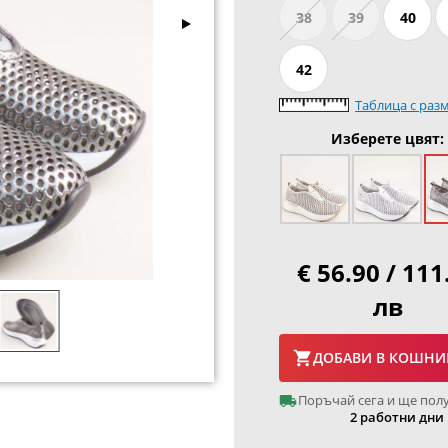
38
39
40
42
Таблица с раз
Изберете цвят:
€ 56.90 / 111
лв
ДОБАВИ В КОШНИ
Поръчай сега и ще пол
2 работни дни