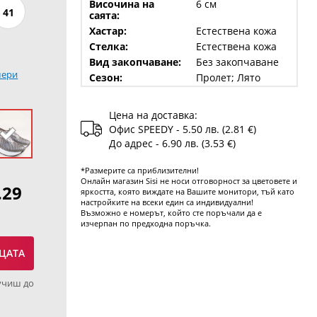
Височина на
6 см
41
саята:
Хастар:
Естествена кожа
Стелка:
Естествена кожа
Вид закопчаване:
Без закопчаване
мери
Сезон:
Пролет; Лято
Цена на доставка:
Офис SPEEDY - 5.50 лв. (2.81 €)
До адрес - 6.90 лв. (3.53 €)
*Размерите са приблизителни!
Онлайн магазин Sisi не носи отговорност за цветовете и
.29
яркостта, която виждате на Вашите монитори, тъй като
настройките на всеки един са индивидуални!
Възможно е номерът, който сте поръчали да е
изчерпан по предходна поръчка.
ЦАТА
учиш до