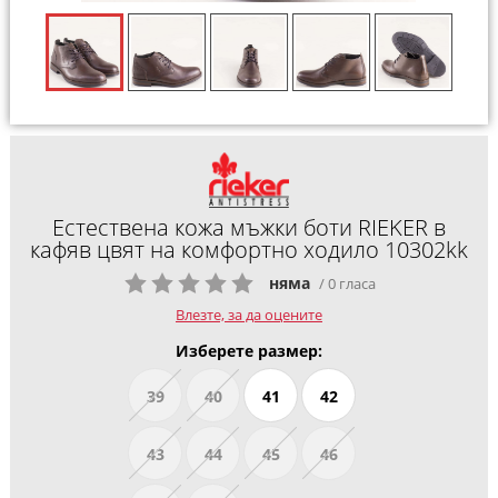
Естествена кожа мъжки боти RIEKER в
кафяв цвят на комфортно ходило 10302kk
няма
/ 0 гласа
Влезте, за да оцените
Изберете размер:
39
40
41
42
43
44
45
46