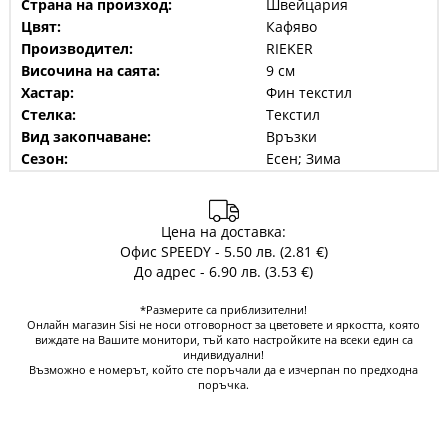
Страна на произход:
Швейцария
Цвят:
Кафяво
Производител:
RIEKER
Височина на саята:
9 см
Хастар:
Фин текстил
Стелка:
Текстил
Вид закопчаване:
Връзки
Сезон:
Есен; Зима
Цена на доставка:
Офис SPEEDY - 5.50 лв. (2.81 €)
До адрес - 6.90 лв. (3.53 €)
*Размерите са приблизителни!
Онлайн магазин Sisi не носи отговорност за цветовете и яркостта, която
виждате на Вашите монитори, тъй като настройките на всеки един са
индивидуални!
Възможно е номерът, който сте поръчали да е изчерпан по предходна
поръчка.