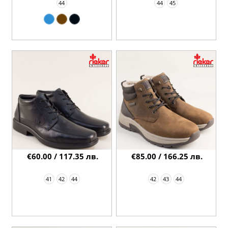
44
44
45
€60.00 / 117.35 лв.
€85.00 / 166.25 лв.
41
42
44
42
43
44